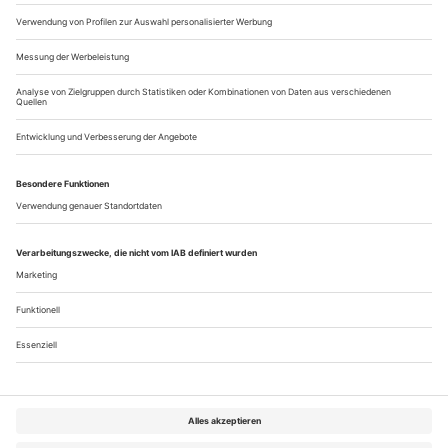
Nimmermüde: Zubin Mehta wird musizierend 90 Jahre alt
Die Maske muss runter
Philipp Krebs: «Zornfried»
IMPRESSUM
Pläne der Redaktion 4/26
Über uns
Kontakt
Kritikerumfrage
Newsletter
Mediadaten
Datenschutz
Impressum
AGB
Vertrag widerrufen
Cookie-Einstellungen
Abo kündigen