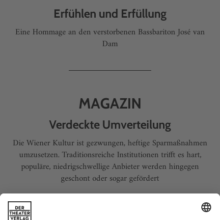
Erfühlen und Erfüllung
Eine Hommage an den verstorbenen Bassbariton José van
Dam
MAGAZIN
Verdeckte Umverteilung
Die Wiener Kultur ist gezwungen, heftige Sparmaßnahmen
umzusetzen. Traditionsreiche Institutionen trifft es hart,
populäre, niedrigschwellige Anbieter werden hingegen
geschont oder sogar gefördert
An Brahms hielt er fest