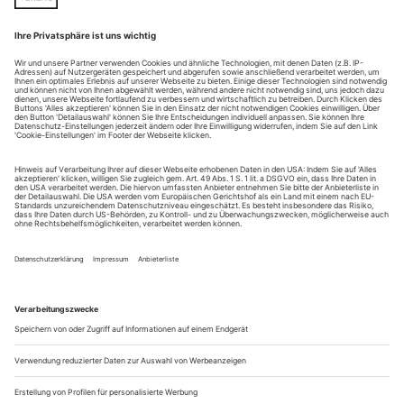
Eine Nuance des Wiener Fin de Siècle: 70 Jahre nach seinem
Tod werden die Werke Oskar C. Posa s wiederentdeckt
Abschied(e)
Opera Europa: Impressionen aus Perugia, Paris und Prag
Böse kann er besonders gut
Zum 80. Geburtstag des Bassbaritons Sergei Leiferkus
Sonniger Heldentenor
Ein großer Siegfried, der Ernst und Humor verband: Zum
Tod von Wolfgang Schmidt
free
Lustdirigent