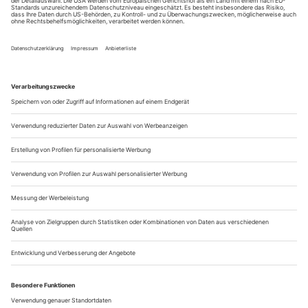
Iris Abel
Wer ein Theater saniert, plant nicht nur ein Gebäude,
sondern einen hochkomplexen Betrieb. Die
Nutzerbedarfsanalyse am Staatstheater Braunschweig
macht...
Weiterlesen
Uiii! Ein schwungvoller Brecht
Herbert Cybulska
„Der aufhaltsame Aufstieg des Arturo Ui“ am Schauspiel
Frankfurt im schwarz-weiß gemalten Szenenbild ist reich
an Spielorten und visuellen Überraschungen. Ein...
Weiterlesen