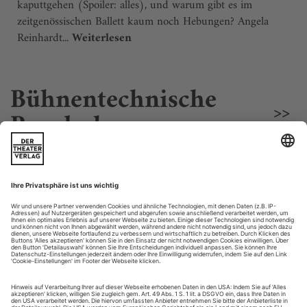
kaputtgehen (Spoiler: alles), und warum gibt es im
zeitgenössischen Ballett kaum noch Hebungen? Angela
Reinhardt...
Weiterlesen
Bühnentechnische
>>
Rundschau
„Das war eine herrliche Erfahrung!“
Iris Abel
Nachdem 2025 Chemnitz als Kulturhauptstadt
Gastgeberin für zahlreiche Kunstprojekte und
Veranstaltungen war, schloss sich in diesem Jahr ein
weiteres Highlight...
Weiterlesen
Der Begabung des Gebäudes folgen