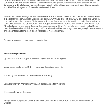
Theater im Krieg mit der Kunst? Tino Sehgals «lebende
Skulpturen» auf der 51. Biennale di Venezia im deutschen
Pavillon
Extra Fry
Zum Tod des englischen Dramatikers Christopher Fry
Deftig, dirty und gedopt
Starke Ensembles beim fünften zeitgenössischen Drama-
Festival in Budapest
Leser schreiben
Charakterflimmern (TH 7/05)