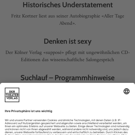
Historisches Understatement
Fritz Kortner liest aus seiner Autobiographie «Aller Tage
Abend».
Denken ist sexy
Der Kölner Verlag «supposé» pflegt mit ungewöhnlichen CD-
Editionen das wissenschaftliche Salongespräch
Suchlauf – Programmhinweise
MAGAZIN
This is Tino Sehgal!