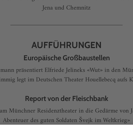
Jena und Chemnitz
AUFFÜHRUNGEN
Europäische Großbaustellen
temann präsentiert Elfriede Jelineks «Wut» in den M
immig legt im Deutschen Theater Houellebecq aufs K
Report von der Fleischbank
ch am Münchner Residenztheater in die Gedärme von 
Abenteuer des guten Soldaten Švejk im Weltkrieg»