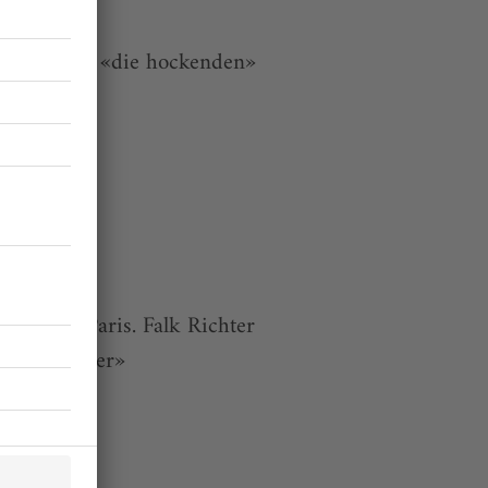
 Svolikovas «die hockenden»
pert in Paris. Falk Richter
is Fassbinder»