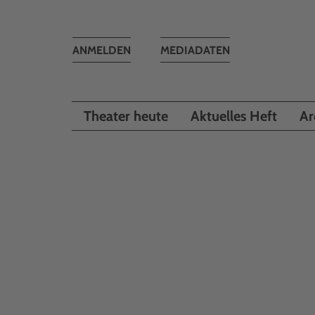
Toggle
ANMELDEN
MEDIADATEN
navigation
Theater heute
Aktuelles Heft
Ar