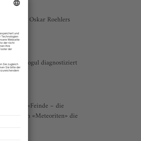
an Mondtag Oskar Roehlers
 Tugsal Mogul diagnostiziert
ers Roman «Feinde – die
alzmann in «Meteoriten» die
überführt