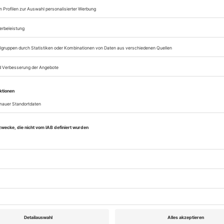
Von Hockern und Hockenden
 in Leipzig «Germans are different», und Miroslava
erleben ihre Bühnensitzgeburt zu Wien und Leipzig
AUSLAND
Auf schmalem Grat
eniert «Phèdre(s)»-Überschreibungen mit Isabelle Hup
 Nordey beschwören den Geist Fassbinders in «Je su