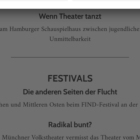
AKTEURE
Wenn Theater tanzt
 am Hamburger Schauspielhaus zwischen jugendlicher
Unmittelbarkeit
FESTIVALS
Die anderen Seiten der Flucht
en und Mittleren Osten beim FIND-Festival an der
Radikal bunt?
am Münchner Volkstheater vermisst das Theater vom