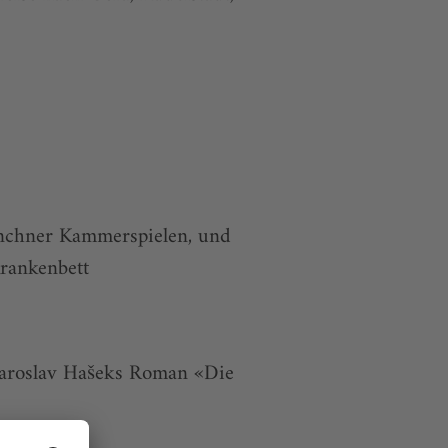
ünchner Kammerspielen, und
rankenbett
Jaroslav Hašeks Roman «Die