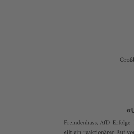
Großb
«U
Fremdenhass, AfD-Erfolge, 
eilt ein reaktionärer Ruf v