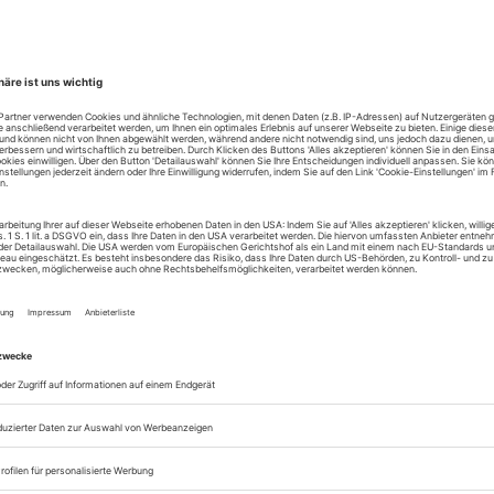
Versuche im Visionären
 Andreas Kriegenburg Shakespeares «Sturm» und Ers
Drehbuch «Der alte Affe Angst»
Gegenwart total
mund zur «Borderline-Prozession» im Megastore, und
im Studio den «Goldenen Schnitt»
Die Liebe ist ein seltsames Spiel
i Theater unterscheidet Yael Ronen mit Isaac Sing
hr klar zwischen Mann und Frau, während Marianna S
ngen der Geschlechteridentitäten in die Normalität 