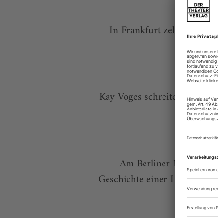
In Frankfurt zelebrieren
Kay Voges schreitet in Dort
Am Berliner Maxim Gork
Geschichte einer Liebe» se
Verwirru