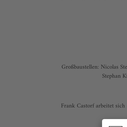
Großbaustellen: Nicolas S
Stephan K
Frank Castorf arbeitet si