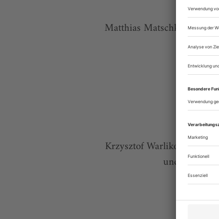
Matthias Matschke entdeckt
Krzysztof Warlikowski insz
und Stanislas