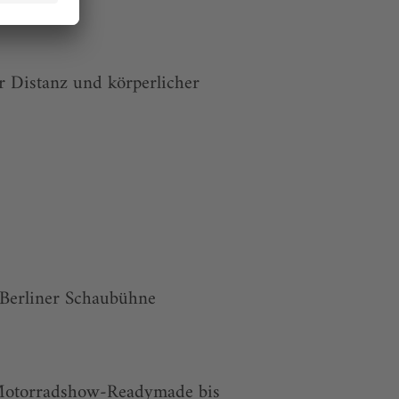
 Distanz und körperlicher
 Berliner Schaubühne
 Motorradshow-Readymade bis