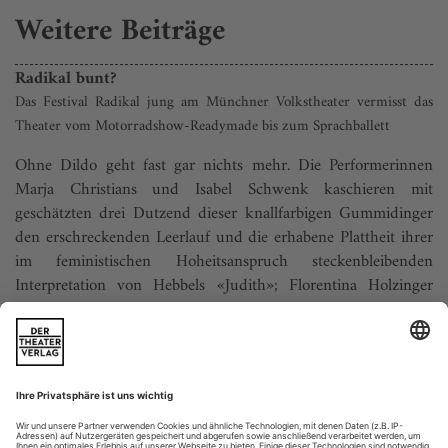
Weitere Beiträge
Radikal bunt?
Das Festival Radikal jung am Münchner Volkstheater vermisst das
Theater vom Motorradshow-Readymade bis zum Sprachballett
Ohne Dildo geht fast gar nichts mehr. Die Performerinnen
Marja Christians und Isabel Schwenk kaschieren mit
geschätzten drei Dutzend dieser knallfarbigen Gummidinger
den erschreckenden Leerlauf und die erhabene Plattheit ihrer
im feministischen Hoheitsanspruch steckenbleibenden
Interpretation von Hebbels «Judith»; Florentina Holzinger
schnallt sich einen mächtigen...
Das Problem Stalin
Brechts Schulbuch-Klassiker «Leben des Galilei» hat einen doppelten
Boden: Unter dem gewissensklaren Edelforscher rumort die
Zeitgeschichte der Moskauer Prozesse