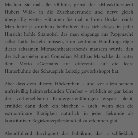
Machen Sie mal alle: Ohhh!», grinst der «Musiktherapeut
Hubert Wild» in die Zuschauerrunde und nervt gleich
übergriffig weiter: «Staunen Sie mal in Ihren Hocker rein!»
Man hatte ja durchaus befürchtet, dass sich dieses in jeder
Hinsicht hohle Sitzmöbel, das man eingangs aus Pappmaché
selbst hatte basteln müssen, zum zentralen Handlungsträger
dieses seltsamen Mitmachtheaterabends mausern würde, den
der Schauspieler und Comedian Matthias Matschke da unter
dem Motto «Germans are different» auf die leere
Hinterbühne des Schauspiels Leipzig geworkshoppt hat.
Aber dass dem dürren Höckerchen – und vor allem seinem
unfreiwillig heimwerkelnden Urheber – wirklich so gar keine
der vorhersehbaren Kindergartenübungen erspart bleibt,
ermüdet dann doch ein bisschen – auch, wenn sich die
extraordi­näre Blödigkeit natürlich in jeder Sekunde als
konstitutiver Regiekonzeptbestandteil zu erkennen gibt.
Abendfüllend durchquert das Publikum, das ja schließlich