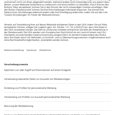
1938 vollendet Brecht in Skowsbostrand im dänischen Exil
die erste Fassung seines «Galilei», die – schon 1939 leicht
überarbeitet – der Uraufführung des Dramas 1943 in Zürich
zugrunde lag. Die spätere Konzentration auf die zentrale
Gestalt ist zunächst weniger ausgeprägt: Die erste
Niederschrift trägt noch den Titel «Die Erde bewegt sich». In
den USA entsteht 1944...
Wut
Wut
(kleines Epos.
Geh bitte, Elfi, hast dus nicht etwas kleiner?)
© Aufführungsrechte: Rowohlt Theater Verlag, Reinbek bei
Hamburg, 2016