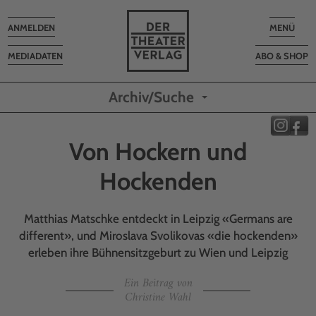
Toggle
Toggle
ANMELDEN
MENÜ
navigation
navigatio
MEDIADATEN
ABO & SHOP
Archiv/Suche
Von Hockern und
Hockenden
Matthias Matschke entdeckt in Leipzig «Germans are
different», und Miroslava Svolikovas «die hockenden»
erleben ihre Bühnensitzgeburt zu Wien und Leipzig
Ein Beitrag von
Christine Wahl