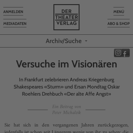
Toggle
Toggle
ANMELDEN
MENÜ
navigation
navigatio
MEDIADATEN
ABO & SHOP
Archiv/Suche
Versuche im Visionären
In Frankfurt zelebrieren Andreas Kriegenburg
Shakespeares «Sturm» und Ersan Mondtag Oskar
Roehlers Drehbuch «Der alte Affe Angst»
Ein Beitrag von
Peter Michalzik
Sie hat sich in den vergangenen Jahren zurückgezogen,
jedenfalls ist schon seit Längerem wenig von ihr zu sehen: die