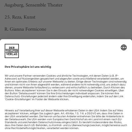
Augsburg, Sensemble Theater
25. Reza, Kunst
R. Gianna Formicone
Augsburg, Theater
16. Bronsky, Die schärfsten Gerichte der tatarischen Küche
R. Pascal Wieandt
Baden-Baden, Theater
5. Teller, Nichts. Was im...
Berlin: Aus dem Steinbruch gehauen