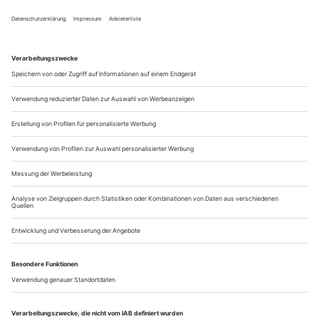
nach Frank Witzel «Die Erfindung der Roten Armee Fraktion ...»
Es war der Roman mit dem längsten Titel der Saison, und er
wurde zur allgemeinen Überraschung mit dem sonst
durchaus eher dem leichter Bekömmlichen zugeneigten
Deutschen Buchpreis 2015 gekrönt: Frank Witzels «Die
Erfindung der Roten Armee Fraktion durch einen manisch-
depressiven Teenager im Sommer 1969». Auf über 800 Seiten
in mannigfaltigen Textsorten reflektiert,...
Neue Stücke
Kaum hat das Mülheimer Stückefestival seine Preise verteilt,
klopfen am Deutschen Theater Berlin die Autorentheatertage
an die Pforte. Als Sieger fest stehen jetzt schon Dominik
Buschs «Das Gelübde» (R: Lily Sykes) über einen Arzt ohne
Grenzen, Stefan Hornbachs «Über meine Leiche» (R: Nicolas
Charoux), ein Stück über zwei sehr unterschiedliche
Todgeweihte, sowie...