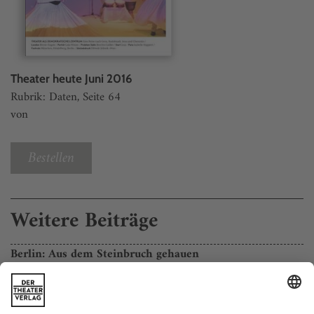
Theater heute Juni 2016
Rubrik: Daten, Seite 64
von
Bestellen
Weitere Beiträge
Berlin: Aus dem Steinbruch gehauen
nach Frank Witzel «Die Erfindung der Roten Armee Fraktion ...»
Es war der Roman mit dem längsten Titel der Saison, und er