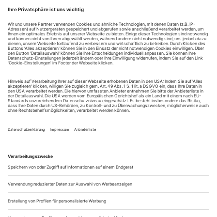
wurde zur allgemeinen Überraschung mit dem sonst
durchaus eher dem leichter Bekömmlichen zugeneigten
Deutschen Buchpreis 2015 gekrönt: Frank Witzels «Die
Erfindung der Roten Armee Fraktion durch einen manisch-
depressiven Teenager im Sommer 1969». Auf über 800 Seiten
in mannigfaltigen Textsorten reflektiert,...
Mainz: Die Rache des Opfers
nach John Michael McDonagh «Am Sonntag bist du tot»
Wie kann ein monströses Verbrechen gesühnt werden? Und
sein Opfer befriedet? Der Film «Am Sonntag bist du tot» von
John Michael McDonagh findet überraschende Antworten auf
diese Fragen: Hier soll ein Unschuldiger für die Verbrechen
eines anderen sterben. Im Beichtstuhl kündigt ein Mann
Priester James Lavelle an, ihn in sieben Tagen zu ermorden –
um sich zu rächen...
Vorschau-Impressum