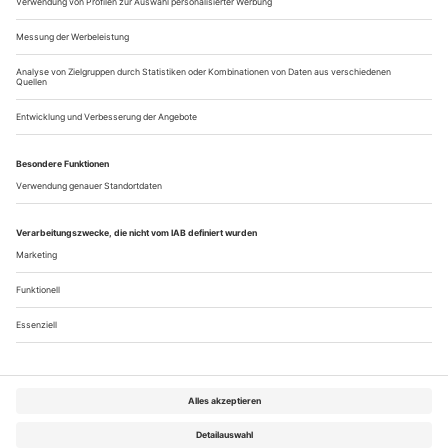
Der Sommer naht, die Festivalsaison rollt an. Den Anfang
macht das Brüsseler Kunsten­festival, das jährliche Hochamt
der internationalen Performance-Kunst
Gleich neben Bochum liegen Essen, Dortmund, Oberhausen,
und von dort ist es nicht weit nach Düsseldorf oder
Wuppertal. Ein Report von Rhein und Ruhr, der dichtesten
Theaterlandschaft der Welt
Baby will nicht...
Über uns
Kontakt
Kritikerumfrage
Newsletter
Mediadaten
Datenschutz
Impressum
AGB
Vertrag widerrufen
Cookie-Einstellungen
Abo kündigen