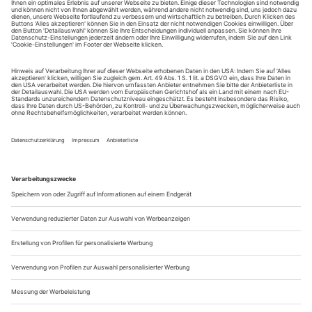
Ort*
Land*
abonnierte Zeitschrift*
Captcha*