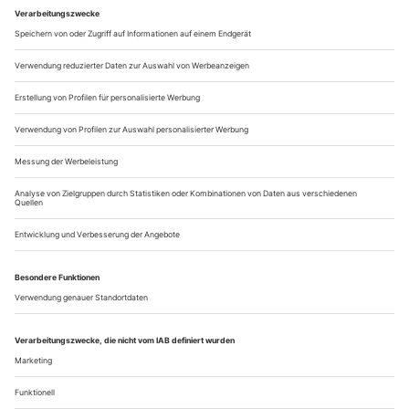
Zittau niemand mehr hören
IMPRESSUM
Pläne der Redaktion/Impressum 7/25
DAS STÜCK
Clemens J. Setz: Die Erfindung
© Suhrkamp Verlag AG, Berlin, 2025