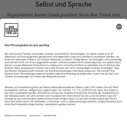
Selbst und Sprache
Regieassistent Karim Gamil gratuliert Sivan Ben Yishai zum
Mülheimer Dramatikpreis
Festspiel ohne Haus
Im Rahmen der Kulturhauptstadt 2025 stemmen die vier
Theater um Chemnitz einen kleinen Marathon unter dem
Titel «Inside Outside Europe»
Im Selfie-Modus
Boris Groys’ Essay «Zum Kunstwerk werden» – mit einem
von Carl Hegemanns letzten Gesprächen
Kneift mich mal
Kolumne: Den Gürtel enger schnallen, kann in Görlitz und