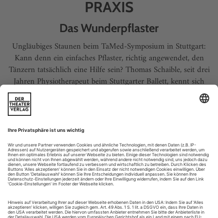
PRAXIS
Das Wunderpflaster
Ungläubiges Staunen beim TaMed-Symposium in Stuttgart:
Kann denn ein einfaches Pflaster, richtig angewendet, den
Tänzern tatsächlich eine Hilfe sein? Thomas Schaible, seit drei
Jahren Physiotherapeut beim Stuttgarter Ballett, kennt sich
aus beim Kinesio-Taping, einer neuen, revolutionären Technik
aus Japan, die bei Verletzungen sowie bei akuten und
chronischen Erkrankungen Besserung verspricht.
NOCH FRAGEN?
Leserbrief
Wir beantworten Ihre Fragen, egal welche Sie haben.