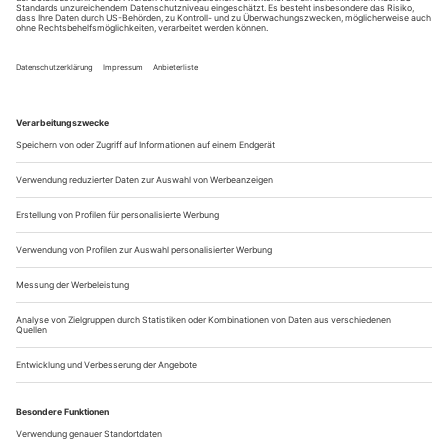
Fachkundiger Rat von Ingo Diehl und Steffen A. Schmidt
WAS DENKT...
Iris Tenge
on knowledge and innocence in motion.
JENSEITS
Jenseits
Daniel Larrieu ließ 1986 ließ in einem Schwimmbad in
Angers tanzen: Jetzt macht er’s wieder, in Waterproof