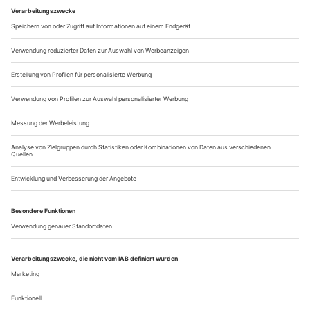
Impressum Jahrbuch 2019
OPERNWELT-DIALOGE
Podiumsdiskussion: OPERNWELT-
free
DIALOGE in Mannheim
Schuhschachtel, Weinberg, Open Box – welche Räume
braucht das Theater? Podiumsdiskussion mit Anna Viebrock,
Peter Rundel, Albrecht Puhlmann, Karlheinz Müller und Jan
Dvořák am Nationaltheater Mannheim.