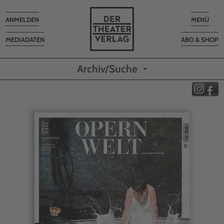
Toggle
Toggle
ANMELDEN
MENÜ
navigation
navigatio
MEDIADATEN
ABO & SHOP
Archiv/Suche