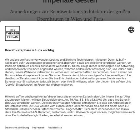
Anmerkungen zur Repräsentationsarchitektur der großen
Opernbauten in Wien und Paris
AUDIOSTREAMING
«Der Nutzer hat immer Recht»
Noch ist mit Audiostreaming klassischer Musik nicht viel
Geld zu verdienen. Doch die Anbieter verzeichnen enorme
Wachstumsraten. Eine Übersicht
SERVICE