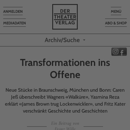
Toggle
Toggle
ANMELDEN
MENÜ
navigation
navigatio
MEDIADATEN
ABO & SHOP
Archiv/Suche
Transformationen ins
Offene
Neue Stücke in Braunschweig, München und Bonn: Caren
Jeß überschreibt Wagners «Walküre», Yasmina Reza
erklärt «James Brown trug Lockenwickler», und Fritz Kater
verschränkt Geschichte und Geschichten
Ein Beitrag von
Franz Wille