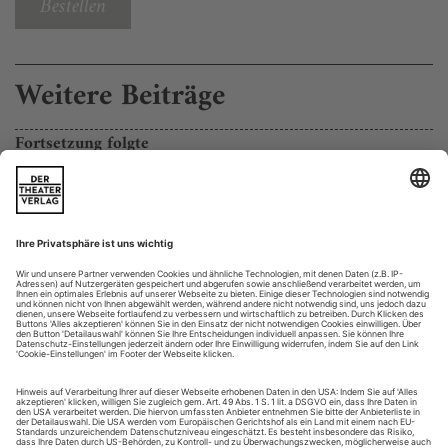
Bestellen
Weitere Beiträge
Fortsetzung folgte
Alexander Eisenach «Anthropos Antigone» im Schauspielhaus Kassel
Jetzt hat der Pilz das Wort. Weil ihm und dem verzweigten
Mycel-Netz, auf und von dem er lebt, in jüngeren
Forschungen zum «Wood Wide Web», zum
weltumspannenden Netzwerk der Bäume also, die Fähigkeit
zugesprochen wird (manchmal allerdings auch gleich wieder
abgesprochen), eine Art Kommunikation herzustellen von
Baum zu Baum. Auf der Bühne vom Schauspielhaus in...
Sieg der Vernunft
Männer sterben, Frauen preisen: «bye, bye, bye» von copy&waste am
Ballhaus Ost, «Beauty» von Evy Schubert im Heimathafen Neukölln