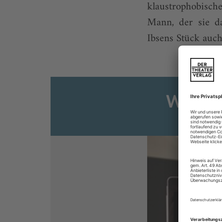
klaustrophobisch
Mann, der sie da
Ibsens Stück auch 
Weiter
Sie s