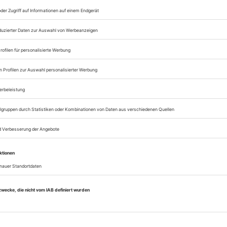
Lesegenuss auf allen
Zugang zum Onlinea
Theater heute
Sie können alle Vorteile
sofort nutzen
Digital-Abo testen
eichnis