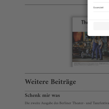
Weitere Beiträge
Schenk mir was
Die zweite Ausgabe des Berliner Theater- und Tanzfestival