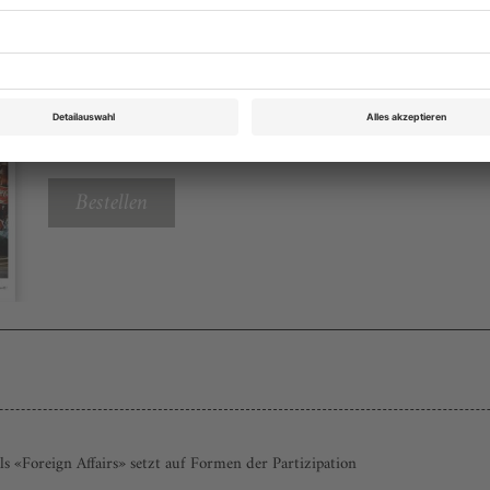
Theater heute Oktober 2013
Rubrik: Chronik: Wien Akademietheater, Seite
von Karin Cerny
Bestellen
s «Foreign Affairs» setzt auf Formen der Partizipation