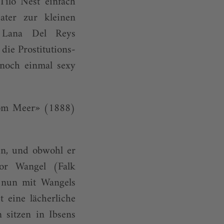
Tilo Nest einfach
ater zur kleinen
n Lana Del Reys
ie Prostitutions-
 noch einmal sexy
vom Meer» (1888)
en, und obwohl er
tor Wangel (Falk
er nun mit Wangels
t eine lächerliche
 sitzen in Ibsens