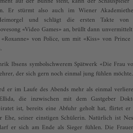
ument auf der Bühne steht, kann der Schauspieler 
en. Er stürmt also auch im Wiener Akademiethe
 Heimorgel und schlägt die ersten Takte vo
vesong «Video Games» an, brüllt dann unvermittelt d
e «Roxanne» von Police, um mit «Kiss» von Prince
.
Henrik Ibsens symbolschwerem Spätwerk «Die Frau 
ehrer, der sich gern noch einmal jung fühlen möchte.
rd er im Laufe des Abends mehr als einmal verlier
Ellida, die inzwischen mit dem Gastgeber Dok
ratet ist, bereits eine Abfuhr geholt hat, flirtet 
r Ehe, seiner einstigen Schülerin. Natürlich ist Nes
darf er sich am Ende als Sieger fühlen. Die Frauen