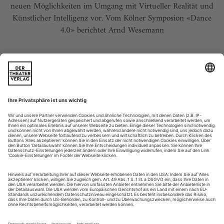
neuen Möglichkeiten im Umgang mit Virtueller Realität und
Künstlicher Intelligenz vor. Vom Kölner Symposion «Dance
4.0» berichtet Arnd Wesemann
MEDIEN
Buch, CD, DVD 8/24
PRAXIS
Kopierschutz
Ein Choreograf, ein Spiele-Hersteller und die Frage nach dem