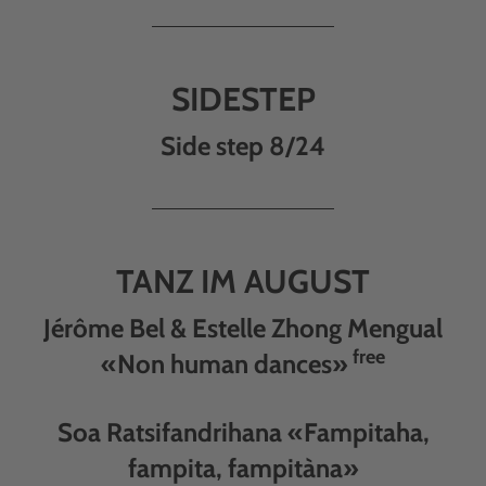
SIDESTEP
Side step 8/24
TANZ IM AUGUST
Jérôme Bel & Estelle Zhong Mengual
free
«Non human dances»
Soa Ratsifandrihana «Fampitaha,
fampita, fampitàna»