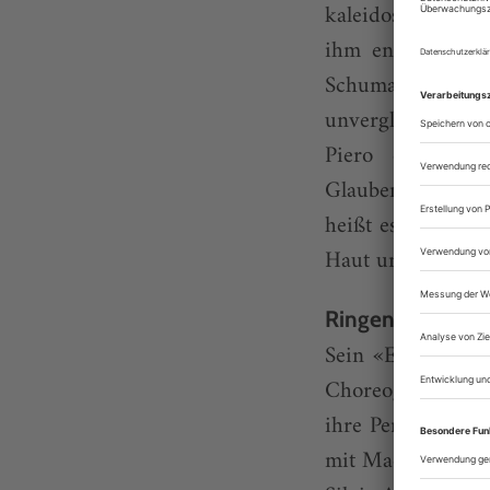
kaleidoskopisch 
ihm entworfen h
Schumann, dann
unvergleichliche
Piero della Fra
Glaubensbekenntni
heißt es seit Jea
Haut und Haar. Ge
Ringen um Lieb
Sein «Epilog» is
Choreografen ihr
ihre Persönlichke
mit Madoka Sugai,