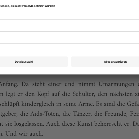
na Laudere … unmöglich, sie alle zu nennen.
e deux, der die Leidenschaften beschwört und sub
enlandschaften beseelen: Jacopo Bellussi und Alin
s Leben. Der Tod steht schon vor der Tür. Gleich wi
endrot» hereinwehen. Es gibt nichts, rein ga
 beschönigen, zu verstecken. Cojocaru tanzt im Spit
gt ihre Seele frei, als wäre sie nackt.
nfang. Da steht einer und nimmt Umarmungen en
 legt er den Kopf auf die Schulter, den nächsten z
schlüpft kindergleich in seine Arme. Es sind die Gefä
geber, die Aids-Toten, die Tänzer, die Freunde, Fei
 sie losgelassen. Auch diese Kunst beherrscht er. Das
n. Und wir auch.