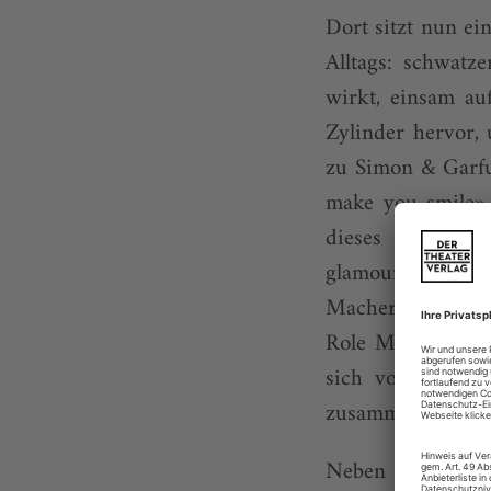
Dort sitzt nun ei
Alltags: schwatz
wirkt, einsam au
Zylinder hervor,
zu Simon & Garfun
make you smile».
dieses Solo an
glamourösesten 
Macherqualitäten
Role Model namen
sich vor Jahrzeh
zusammen und die
Neben die welt