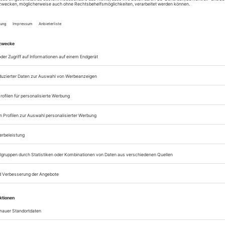
in der Musik, der Kulisse, den feinen Kostümen, di
at. Am Flügel intonieren David Fray und Emmanue
 Richard Strauss: «Vier letzte Lieder», g
n Sopranistin Asmik Grigorian. Aus dem Bühnenhin
ncescas Renaissance-Gemälde «Taufe Christi». 
s: Jede Choreografie ist ein Bilderbogen, jeder Cho
n-Georges Noverre, und jeder Täufling verschreibt si
rade so hat es John Neumeier mit seiner Kunst geha
e und Leben
t auch eine Hommage an unzählige Tänzer und Tän
e Körperinstrumente zur Verfügung stellten. Währ
iten zum Leuchten zu bringen wusste und es nun ein
 Ida Praetorius, Alexandr Trusch, Christopher Evans