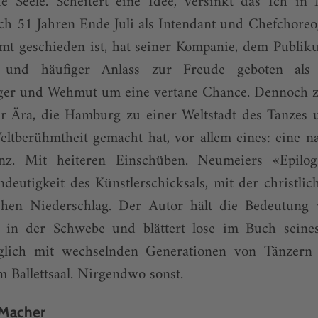
ie Seele. Scheitert eine Idee, versinkt das Ich in
ch 51 Jahren Ende Juli als Intendant und Chefchore
mt geschieden ist, hat seiner Kompanie, dem Publik
 und häufiger Anlass zur Freude geboten als z
ger und Wehmut um eine vertane Chance. Dennoch zieh
er Ära, die Hamburg zu einer Weltstadt des Tanzes u
eltberühmtheit gemacht hat, vor allem eines: eine n
lanz. Mit heiteren Einschüben. Neumeiers «Epilo
deutigkeit des Künstlerschicksals, mit der christlic
chen Niederschlag. Der Autor hält die Bedeutung 
 in der Schwebe und blättert lose im Buch seine
niglich mit wechselnden Generationen von Tänzern
 Ballettsaal. Nirgendwo sonst.
 Macher