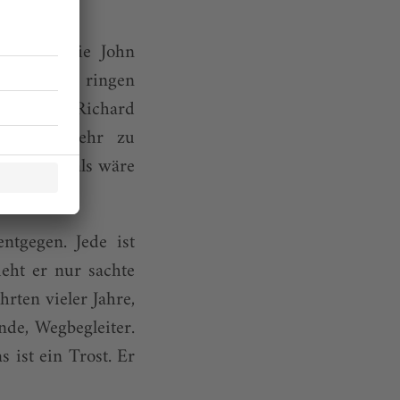
limiert, die John
a Cojocaru ringen
rd er mit Richard
r nichts mehr zu
zenschuh, als wäre
tgegen. Jede ist
ieht er nur sachte
hrten vieler Jahre,
nde, Wegbegleiter.
 ist ein Trost. Er