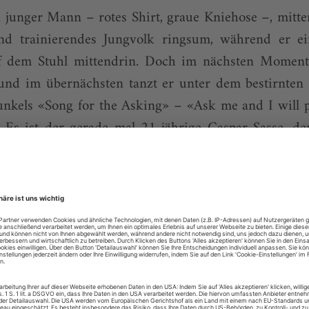
n junger Mann – rotes Shirt, graue Kniehose –, mitt
end trainierendes Jungvolk ringsum, während er e
f dem Stuhl mittendrin. Doch im nächsten Moment
 und im übernächsten tanzt er unter dem bestirnte
kels «Song for the Asking» – «Ask me and I will pla
 Es ist der gerade mal 21-jährige Caspar Sasse, 
vertraut hat: ein jugendlicher Kreativkopf, 
Accessoire der Herrengarderobe. Es steht für 
, für die leichte Muse namens Musical und ein gesa
s Serge Diaghilew. Den Impresario der Ballets Ru
nten zum Paten im Geist erkoren. So zieht diese
 Fäden kreuz und quer durchs Gewebe seines beweg
liche tritt die spirituelle Dimension. Neumei