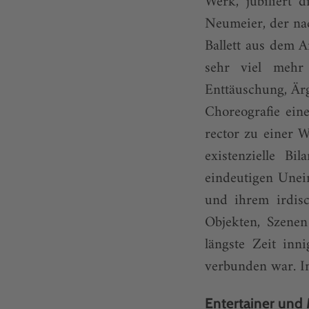
Werk, jubiliert d
Neumeier, der na
Ballett aus dem A
sehr viel mehr
Enttäuschung, Är
Choreografie ein
rector zu einer W
existenzielle Bi
eindeutigen Unein
und ihrem irdis
Objekten, Szenen
längste Zeit in
verbunden war. Im
Entertainer und