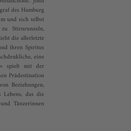
 Melancholie. John
ograf des Hamburg
um und sich selbst
u Stirnrunzeln,
t die allerletzte
nd ihren Spiritus
achdenkliche, eine
g» spielt mit der
hen Prädestination
von Beziehungen,
s Lebens, das die
 und Tänzerinnen