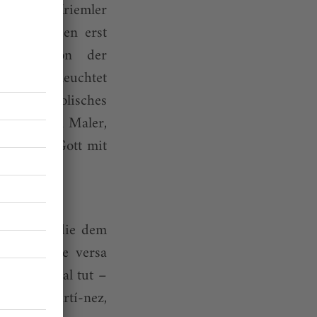
e Albert Kriemler
l Christien erst
esungen von der
tergrund leuchtet
Ein symbolisches
reograf ein Maler,
ch seinem Gott mit
lten.
zerinnen, die dem
end er vice versa
 letztes Mal tut –
, Aleix Martí-nez,