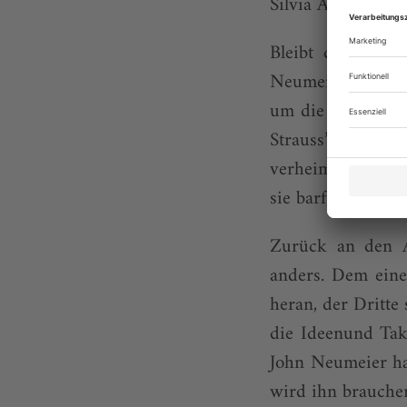
Silvia Azzoni, An
Bleibt der Pas d
Neumeiers Mensch
um die Liebe, da
Strauss’ «Im Ab
verheimlichen. Zu
sie barfuß. Und le
Zurück an den A
anders. Dem einen
heran, der Dritte 
die Ideenund Takt
John Neumeier hat
wird ihn brauche