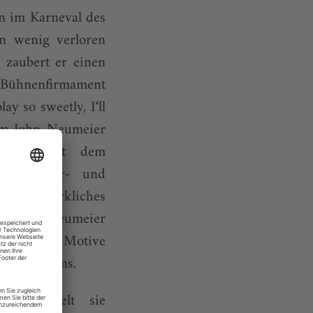
en im Karneval des
in wenig verloren
 zaubert er einen
n Bühnenfirmament
y so sweetly, I‘ll
dem John Neumeier
bekrönt mit dem
Entertainer- und
mtkunstwerkliches
sses hat Neumeier
r «Epilog» Motive
ten Daseins.
er spiegelt sie