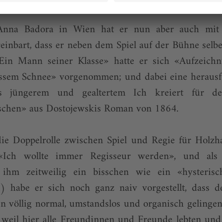
Anna Badora in Wien hat er nun aber auch mit 
einbart, dass er neben dem Spiel auf der Bühne selbe
in Mann seiner Klasse» hatte er sich «Aufzeich
nassem Schnee» vorgenommen; und dabei eine heraus
us jüngerem und gealtertem Ich kreiert für de
chen» aus Dostojewskis Roman von 1864.
die Doppelrolle zwischen Spiel und Regie für Holz
: «Ich wollte immer Regisseur werden», und als
 ihm zeitweilig ein bisschen wie ein «hysterisch
) habe er sich noch ganz naiv vorgestellt, dass 
n völlig normal, umstandslos und organisch gelingen
, weil hier alle Freundinnen und Freunde lebten und