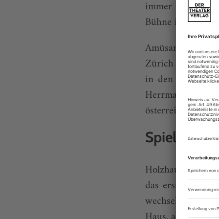
immer dünner wer
Bühne im hannove
Amüsanter Neben
Zürich aufgewach
in den hannovers
Herrmann ist da
österreichelndes,
Spiel und R
Holzhausen ist z
das erste Engage
wechselte. Danac
Haus, absolvierte