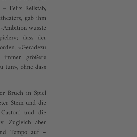
 – Felix Rellstab,
theaters, gab ihm
ie-Ambition wusste
ieler»; dass der
worden. «Geradezu
e immer größere
zu tun», ohne dass
er Bruch in Spiel
ter Stein und die
Castorf und die
v. Zugleich aber
 und Tempo auf –