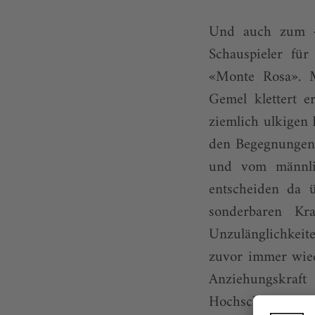
Und auch zum «
Schauspieler für
«Monte Rosa». 
Gemel klettert 
ziemlich ulkigen 
den Begegnungen d
und vom männlic
entscheiden da
sonderbaren Kr
Unzulänglichkeit
zuvor immer wied
Anziehungskraft
Hochschule für M