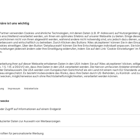
dender Alpen-Luft inszeniert, auf der anderen, d
rschen Ballhof.
effekt: Lukas Holzhausen, der Schweizer vom J
sen und an der lokalen Theater-Akademie dort ausgeb
chen Theater-Bergen, ausnahmsweise mal so richti
neben der Kumpel aus Deutschland, und Gemel s
 ziemlich anstrengend verführerisches Jüngelchen daz
egie
iemlich viel herum gekommen, als Schauspieler und 
ment gleich am heimischen Schauspielhaus, bevor 
h, nach sieben Jahren bis 2000, blieb er nie mehr 
 stattdessen regelmäßige Umzüge – nach Bremen für 