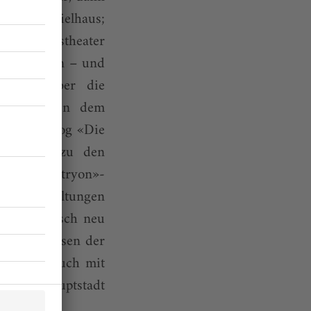
r Schauspielhaus;
er am Volkstheater
r umgezogen – und
danken über die
plan – neben dem
inen Monolog «Die
 er auch zu den
nd «Amphitryon»-
sen die Haltungen
ndertechnisch neu
ch Holzhausen der
hrungsversuch mit
Landeshauptstadt