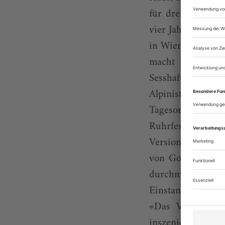
für drei nach Fr
vier Jahre folgte
in Wien. Mit Par
macht sich mit
Sesshaftigkeit.
Alpinisten-Part 
Tagesordnung» 
Ruhrfestspielen
Version des alte
von Gott und Fel
durchmischten «P
Einstand in Hann
«Das Vermächtni
inszeniert vom H