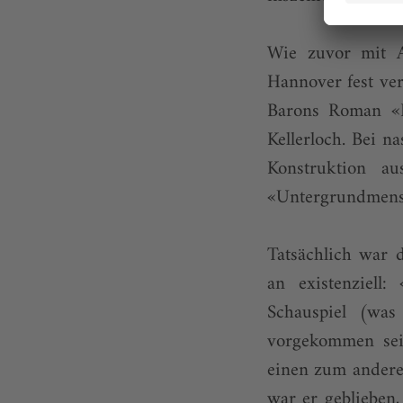
Wie zuvor mit 
Hannover fest ver
Barons Roman «E
Kellerloch. Bei 
Konstruktion a
«Untergrundmens
Tatsächlich war 
an existenziell
Schauspiel (was
vorgekommen sei
einen zum andere
war er geblieben