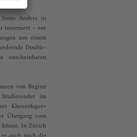
Sonja Anders in
r inszeniert – vor
nungen aus einem
fordernde Double-
n unscheinbaren
hausen von Beginn
 Studierender im
es Klassenlager»
der Übergang vom
 könne. In Zürich
 er auch noch die