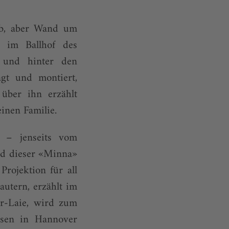
tab, aber Wand um
 im Ballhof des
 und hinter den
ägt und montiert,
über ihn erzählt
inen Familie.
t – jenseits vom
nd dieser «Minna»
Projektion für all
autern, erzählt im
r-Laie, wird zum
usen in Hannover