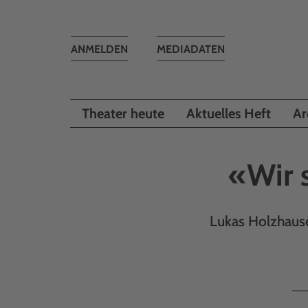
Toggle
ANMELDEN
MEDIADATEN
navigation
Theater heute
Aktuelles Heft
Ar
«Wir 
Lukas Holzhause