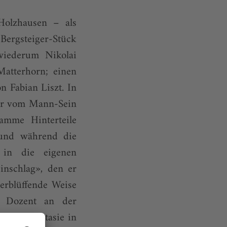
olzhausen – als
Bergsteiger-Stück
iederum Nikolai
atterhorn; einen
n Fabian Liszt. In
lder vom Mann-Sein
amme Hinterteile
und während die
 in die eigenen
inschlag», den er
erblüffende Weise
ch Dozent an der
hräge Fantasie in