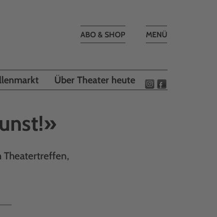
Toggle
ABO & SHOP
MENÜ
navigation
llenmarkt
Über Theater heute
unst!»
 Theatertreffen,