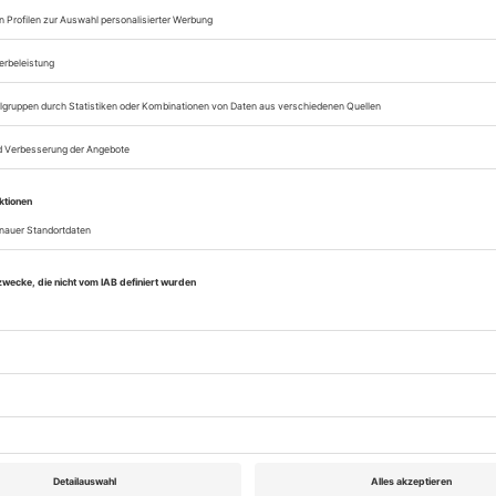
ankfurt/M. und je vier nach Köln und ans Hamburge
n dann noch einmal daheim in Zürich und weitere vi
tnerin Anja Herden ist er dann 2019 nach Hannove
 mittler -weile Mitte 50 gelegentlich auch Ge
 Jetzt in Hannover ist er sehr präsent im Spiel
in «Monte Rosa» in dieser Spielzeit auch mit dem fe
nach dem Buch von Eric Vuillard; damit wird
 nach Recklinghausen eingeladen. In der Kleistu
n Grazer Freundes Stephan Kimmig erkundet Holzhau
dherr in derselben Person; mit Kimmig und der ge
latonowa»-Inszenierung nach Tschechow gelang au
over. Mit dabei ist er jetzt auch im zweiten Auffü
s» nach Matthew Lopez, am Schauspielhaus der 
allenser Thalia-Chef Ronny Jakubaschk.