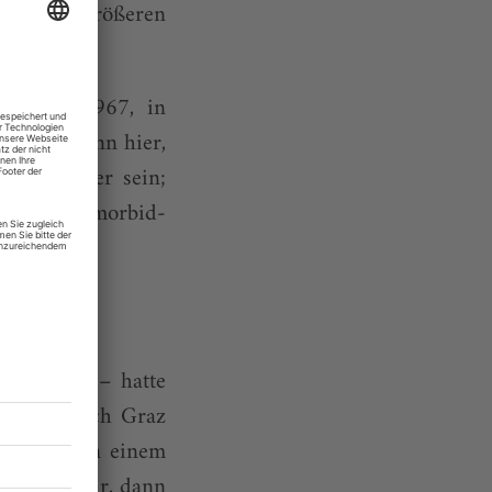
er etwas größeren
ahrgang 1967, in
ildet, kann hier,
g Schweizer sein;
tößt als morbid-
u.
Regisseur – hatte
er 1993 nach Graz
so lange an einem
nur ein Jahr, dann