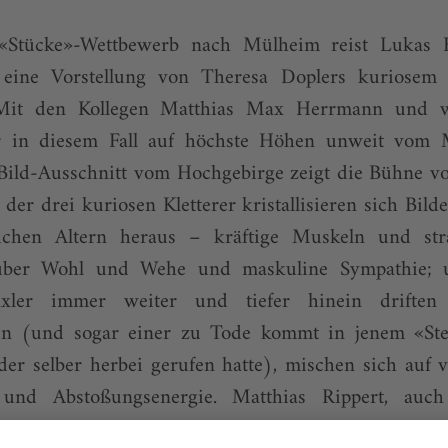
Stücke»-Wettbewerb nach Mülheim reist Lukas H
 eine Vorstellung von Theresa Doplers kuriosem 
Mit den Kollegen Matthias Max Herrmann und w
er in diesem Fall auf höchste Höhen unweit vom M
Bild-Ausschnitt vom Hochgebirge zeigt die Bühne vo
er drei kuriosen Kletterer kristallisieren sich Bi
hen Altern heraus – kräftige Muskeln und str
 über Wohl und Wehe und maskuline Sympathie; 
axler immer weiter und tiefer hinein driften
en (und sogar einer zu Tode kommt in jenem «Ste
er selber herbei gerufen hatte), mischen sich auf v
 und Abstoßungsenergie. Matthias Rippert, au
usik, Theater und Medien in Hannover, hat diese sc