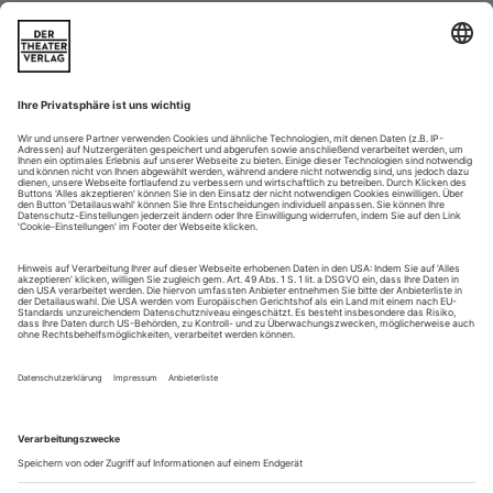
Mutterbuch im Großformat
nach Édouard Louis «Die Freiheit einer Frau» (U) im Deutschen
Schauspielhaus Hamburg
Der Schriftsteller Édouard Louis, 1992 noch unter dem
Namen Eddy Bellegueulle im nordfranzö -sischen Hallencourt
geboren, hat erneut ein (sehr schmales) Buch über ein
Mitglied seiner proletarischen Familie geschrieben: Auf seinen
Vaterro -man «Wer hat meinen Vater umgebracht?» folgt nun
das Mutterbuch «Die Freiheit einer Frau». Paul Behren, der
in Falk Richters...
Widersprüche aushalten
Kathrin Röggla «Kinderkriegen 4.0» im Schauspiel Dortmund
Wie frau es macht, ist es verkehrt: Die Kinder -lose ist kalt,
herzlos und unweiblich, auch wenn sie sogar das Klima
schont. Die Frau, die will, kann auf einmal nicht und begibt
sich in die brutalen Zwänge der Kinderwunschindustrie. Die