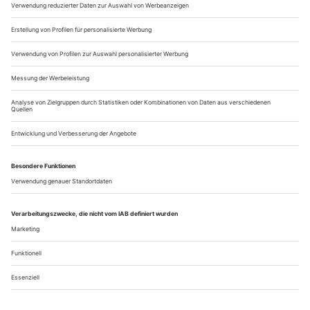
Mutter, die es zu Kindern gebracht hat, scheitert an der
Karriere und ist sowieso an allem schuld, während die
Übermutter ohne...
Das kleine Missverständnis
Alexander Eisenach «Der große Kunstraub (DGKR)» (U) im
Schauspiel Frankfurt
Da ist es also, das trojanische Pferd. Herein -gerollt durch
Bühnennebel, riesig, hölzern. Auf den letzten paar Metern
gelingt ihm, was das Stück zuvor kaum fertigbrachte: die
Weite des Bockenheimer Depots zu füllen, und sei es auch
nur physisch. Bespielt wird die übergroße Pointe im Übrigen
nicht, aber was soll’s: Hier zeigen die Gewerke, hier zeigt das
Theater...
Über uns
Kontakt
Kritikerumfrage
Newsletter
Mediadaten
Datenschutz
Impressum
AGB
Vertrag widerrufen
Cookie-Einstellungen
Abo kündigen