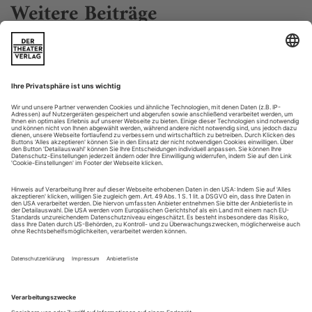
Weitere Beiträge
Blutrot und dunkel
Shakespeare/Müller «Macbeth» im Schauspielhaus Dresden
Ganz am Ende entlocken sie dem Macbeth-Stoff tatsächlich
noch etwas Neues. Nach gut zweieinhalb Stunden liegt
Christian Friedel alias Mac -beth alias Regisseur alias
Bandleader im Schoß seiner Mutter (Hannelore Koch), die
über die letzten Stunden als Grouch (Programmheft) oder
Hekate (Shakespeare/Müller) auf der Bühne zu sehen war.
Sie ist damit so etwas wie die...
Kultur-Import-Export
Spielzeiteröffnung in Düsseldorf mit einem süd- afrikanischen
«Othello» und in Bochum mit einer re-importierten «Alkestis»
Zum Davonlaufen! Nicht die Inszenierung, die kann man sich
beruhigt ansehen, nein, die Rolle. Wer will schon eine geliebte