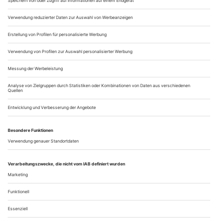
Frau ermorden? Schauspieler:innen haben es schwer, sie
müssen Dinge tun, die sie nicht wollen. Und das «Nur-alsob»
reicht nicht mehr zur Entschuldigung. Eigentlich sollte man
Shakespeares «Othello» gar nicht mehr spielen, meint die
weiße...
Showroom 11/22
Aktuelle Ausstellungen
BERLIN, AKADEMIE DER KÜNSTE bis 22.1.23,
Spurensicherung. Die Geschichte(n) hinter den Werken
Überraschende Forschungsergebnisse über die Herkunft von
Bildern, Büchern, Objekten und Dokumenten in den
Sammlungen der Akademie der Künste: Zu den Exponaten
gehören Manuskripte des Philosophen Walter Benjamin, die
von der Gestapo beschlagnahmte Sammlung des Kunst...
Über uns
Kontakt
Kritikerumfrage
Newsletter
Mediadaten
Datenschutz
Impressum
AGB