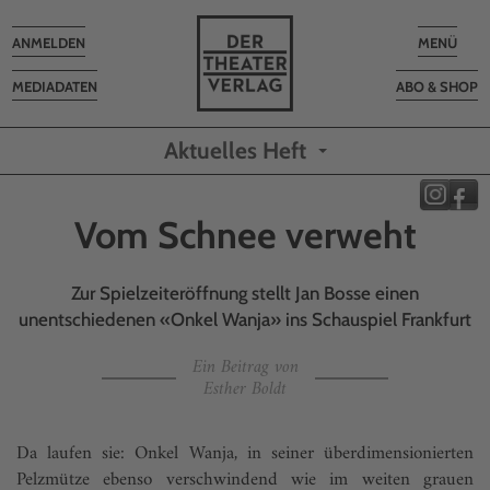
Toggle
Toggle
ANMELDEN
MENÜ
navigation
navigatio
MEDIADATEN
ABO & SHOP
Aktuelles Heft
Vom Schnee verweht
Zur Spielzeiteröffnung stellt Jan Bosse einen
unentschiedenen «Onkel Wanja» ins Schauspiel Frankfurt
Ein Beitrag von
Esther Boldt
Da laufen sie: Onkel Wanja, in seiner überdimensionierten
Pelzmütze ebenso verschwindend wie im weiten grauen