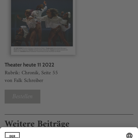
Theater heute 11 2022
Rubrik: Chronik, Seite 55
von Falk Schreiber
Bestellen
Weitere Beiträge