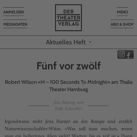
Toggle
Toggle
ANMELDEN
MENÜ
navigation
navigatio
MEDIADATEN
ABO & SHOP
Aktuelles Heft
Fünf vor zwölf
Robert Wilson «H – 100 Seconds To Midnight» am Thalia
Theater Hamburg
Ein Beitrag von
Falk Schreiber
Irgendwann steht Jens Harzer an der Rampe und erzählt
Naturwissenschaftler-Witze. «Was soll man machen, wenn
man ein hellgrünes Alien sieht? Warten, bis es reif ist.» Dann