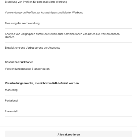
Weißwasser. Hier hatte zur Festivaleröffnung «Julius Caesar»
Premiere, der auch die Spielzeit des...
Mondgefühle
Maren Kames «Luna Luna» (U) am Schauspielhaus Leipzig
«Mödchen» hat es gerade schwer. «Schnief schnief schnief»,
beginnt der Text, und es/sie betont gleich mehrfach, sie sei
«entzweigebrochen und nicht wieder heilgeworden». Mehr
könne sie «vorerst nicht anbieten». Wenn die Anzeichen, zu
denen eine lange Playlist gehört, darunter Helene Fischers
«Atemlos», nicht trügen, handelt es sich um einen schweren
Fall von...
Über uns
Kontakt
Kritikerumfrage
Newsletter
Mediadaten
Datenschutz
Impressum
AGB
Vertrag widerrufen
Cookie-Einstellungen
Abo kündigen