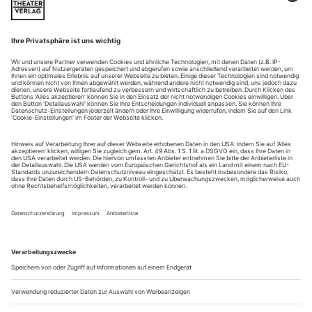
Showroom 11/22
Aktuelle Ausstellungen
BERLIN, AKADEMIE DER KÜNSTE bis 22.1.23,
Spurensicherung. Die Geschichte(n) hinter den Werken
Überraschende Forschungsergebnisse über die Herkunft von
Bildern, Büchern, Objekten und Dokumenten in den
Sammlungen der Akademie der Künste: Zu den Exponaten
gehören Manuskripte des Philosophen Walter Benjamin, die
von der Gestapo beschlagnahmte Sammlung des Kunst...
Brigadier Siegfried, Schriftsteller Franz
Das Lausitz Festival geht in sein drittes Jahr. Armin Petras steuert in
Cottbus Bergbau-Musiktheater nach Franz Fühmann bei
Europas Festival» – darunter macht es diese dritte Ausgabe
des Lausitz Festivals nicht, und tatsächlich hat
Festivalintendant Daniel Kühnel hier einen kleinen
Theatercoup gelandet. Er brachte das Ensemble des
Schauspielhauses Hamburg mit Stefan Pucher ins sächsische