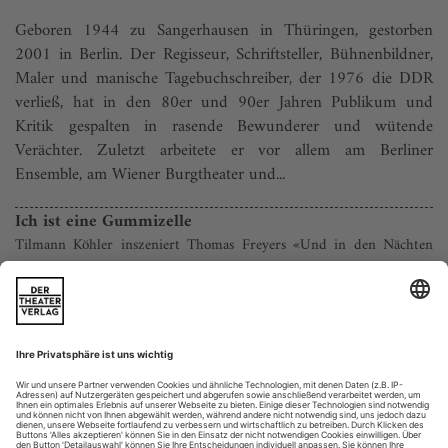
Geboren 1944 zu Sangerhausen in Thüringen, gestorben
2001 in Berlin. Der Regisseur, Schriftsteller, Bühnenbildner,
Maler und manische Tagebuchschreiber, der 1976 die DDR
verließ, hat in den 80er und 90er Jahren Publikum und
Kritik gespalten in rasende Bewunderer und wütende
Verächter. Zuletzt arbeitete er vor allem am Berliner
Ensemble, am Wiener Burgtheater und...
Ich ist eine Gummizelle
Tilmann Köhler inszeniert Thomas Freyers «Und in den Nächten
liegen wir stumm» im Schauspiel Hannover
Vier Stück Mensch, in kleinen Kisten abgepackt; vier
Fluchten, vier Mal Alptraum pur – das jüngste Stück des
Dramatikers Thomas Freyer, Jahrgang 1981 und aus Gera,
erzählt mit unerbittlich finstrer Fantasie Geschichten vom
Eingesperrtsein im Ich wie im Wir; und letzter Ausweg
scheint stets nur der Schritt ins Nichts zu sein: so viel Jugend