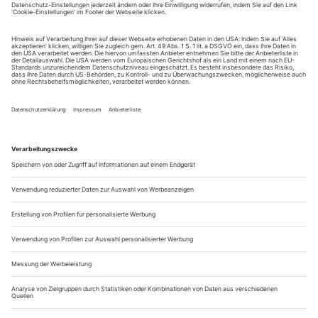
und schon so viel Tod. So...
Stücke ’09 – das multikulturelle Grußwort
Auch wenn die Best-of-Festivals in diesem Jahr, das Berliner
Theatertreffen und die Mülheimer «Stücke ’09», in ihrer Auswahl
hoffnungslos metropolenlastig sind, kommen die guten Ideen oft aus
der Provinz. In Darmstadt, wo es neben der Deutschen Akademie für
Sprache und Dichtung auch 20 Prozent Ausländer-anteil gibt, hat das
Staatstheater in seiner Theaterzeitung begonnen, ausgewählte
Spielplanhinweise auch ins Italienische, Spanische und Türkische zu
übersetzen. Im Einwanderungsland Deutschland eigentlich eine
naheliegende Idee.
Wir haben das gleich mal auf Spanisch und Türkisch ausprobiert –
mit einem besonderen Grußwort
zu «Stücke ’09», die das deutschsprachige Dramentreffen zunehmend
Richtung Ausland öffnen.
Mülheim, internacional