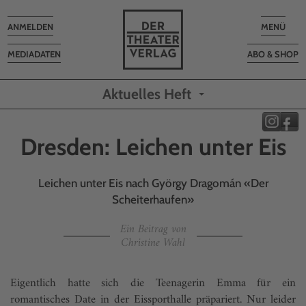
Toggle
Toggle
ANMELDEN
MENÜ
navigation
navigatio
MEDIADATEN
ABO & SHOP
Aktuelles Heft
Dresden: Leichen unter Eis
Leichen unter Eis nach György Dragomán «Der
Scheiterhaufen»
Ein Beitrag von
Christine Wahl
Eigentlich hatte sich die Teenagerin Emma für ein
romantisches Date in der Eissporthalle präpariert. Nur leider