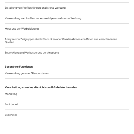
Licht, die Menschen...
Wo geht’s hier zur Performance?
Raus aus dem Hochkulturtempel, rein in den Diskurshamam: Der
neue Intendant Tomas Zierhofer-Kin verordnet den Wiener
Festwochen eine Radikalreform
Das Publikum hat sich zur angekündigten Uhrzeit in der
Halle eingefunden und harrt der Dinge. Doch vom
«performativen Programm», das hier stattfinden soll, ist weit
und breit keine Spur. Nach zehn Minuten wendet sich
schließlich eine Frau – anscheinend eine der Künstlerinnen –
an die Wartenden. «Are you looking for the performance?»,
fragt sie freundlich und weist...
Über uns
Kontakt
Kritikerumfrage
Newsletter
Mediadaten
Datenschutz
Impressum
AGB
Vertrag widerrufen
Cookie-Einstellungen
Abo kündigen