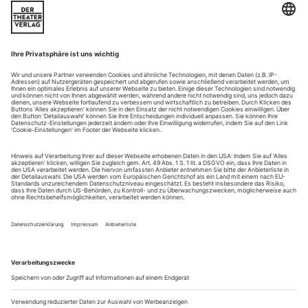
Einhorn im Wald
Helene Hegemann verfilmt ihren Debutroman: «Axolotl Overkill»
In russischen Lettern ziert Miftis T-Shirt das Wort «Nadryw»,
Kennern von Frank Castorfs «Karamasow»-Inszenierung
wohlbekannt als unübersetzbares Schlüsselwort für einen
Zustand im Grellgraubereich zwischen Schmerzextase und
Überspanntheit. Man muss Helene Hegemann keinen
erneuten Plagiatsvorwurf daraus drehen, dass sie sich diesen
Begriff aneignet: Er trifft...
Berlin: Liederbuch des Monströsen
Marta Górnicka «Hymne an die Liebe» (U)
Ganz zum Schluss erwischt er einen dann doch noch, der
Moment emotionaler Überwältigung. Ein Distanzverlust, der
die Kontrolle der körperlichen Reaktionen vorübergehend
dem vegetativen Nervensystem überlässt – Gänsehaut. Denn
auf der Bühne ereignet sich ein Temperatursturz: Der gerade
noch ausgesprochen lebendige Chor steht jetzt still in fahlem