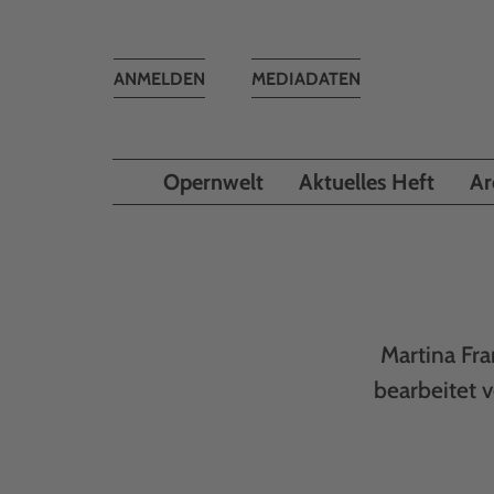
Toggle
ANMELDEN
MEDIADATEN
navigation
Opernwelt
Aktuelles Heft
Ar
Martina Fra
bearbeitet 