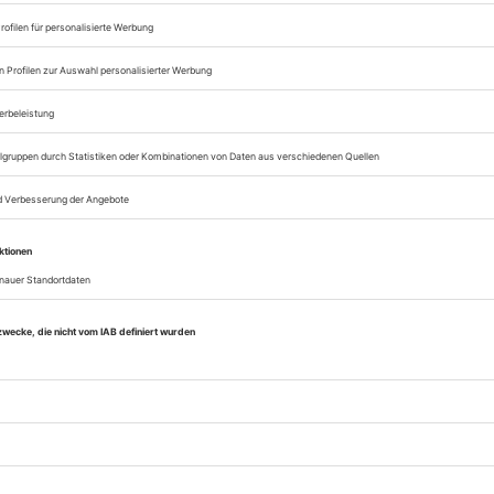
Zugang zum Onlinea
Opernwelt
Sie können alle Vorteile
sofort nutzen
Digital-Abo testen
eichnis