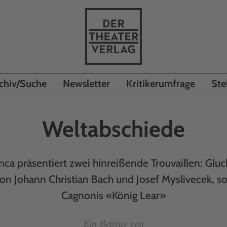
chiv/Suche
Newsletter
Kritikerumfrage
Ste
Weltabschiede
nca präsentiert zwei hinreißende Trouvaillen: Glu
von Johann Christian Bach und Josef Myslivecek, s
Cagnonis «König Lear»
Ein Beitrag von