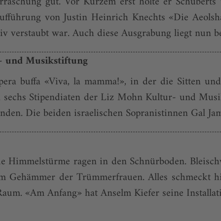
rraschung gut. Vor Kurzem erst holte er Schuberts
aufführung von Justin Heinrich Knechts «Die Aeolsh
iv verstaubt war. Auch diese Ausgrabung liegt nun be
- und Musikstiftung
era buffa «Viva, la mamma!», in der die Sitten und 
sechs Stipendiaten der Liz Mohn Kultur- und Musik
nden. Die beiden israelischen Sopranistinnen Gal Jam
ue Himmelstürme ragen in den Schnürboden. Bleischw
m Gehämmer der Trümmerfrauen. Alles schmeckt hi
aum. «Am Anfang» hat Anselm Kiefer seine Installatio