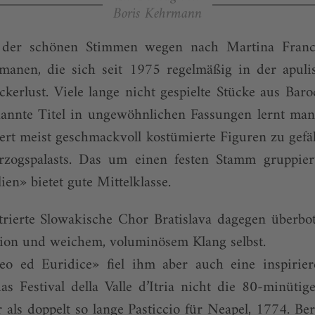
Boris Kehrmann
 der schönen Stimmen wegen nach Martina Fran
manen, die sich seit 1975 regelmäßig in der apuli
deckerlust. Viele lange nicht gespielte Stücke aus ­B
annte Titel in ungewöhnlichen Fassungen lernt man
ert meist geschmackvoll kostümierte Figuren zu gefä
zogspalasts. Das um einen festen Stamm gruppiert
ien» bietet gute Mittelklasse.
rierte Slowakische Chor Bratislava dagegen überbot
sion und weichem, voluminösem Klang selbst.
o ed Euridice» fiel ihm aber auch eine inspirie
das Festival della Valle d’Itria nicht die 80-minüti
als doppelt so lange Pasticcio für Neapel, 1774. Be