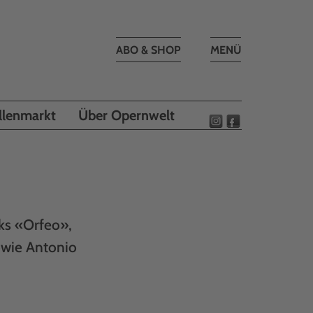
Toggle
ABO & SHOP
MENÜ
navigation
llenmarkt
Über Opernwelt
cks «Orfeo»,
owie Antonio