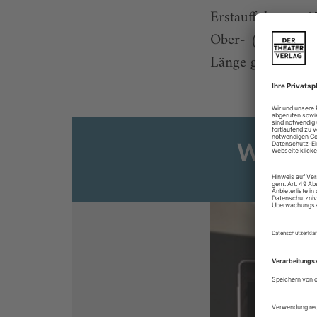
Erstaufführung 1
Ober- (bei Orphe
Länge gebracht. J
Weiter
Sie