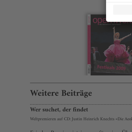
Weitere Beiträge
Wer suchet, der findet
Weltpremieren auf CD: Justin Heinrich Knechts «Die Ae