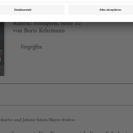
Opernwelt September/Oktober 2009
Rubrik: Festspiele, Seite 32
von Boris Kehrmann
Vergriffen
olsharfe» und Johann Simon Mayrs «Fedra»