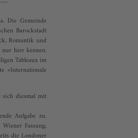
ca. Die Gemeinde
schen Barockstadt
arock, Romantik und
 nur hier kennen.
lligen Tableaux im
e «Internationale
 sich diesmal mit
rende Aufgabe zu.
ge Wiener Fassung,
reits die Londoner