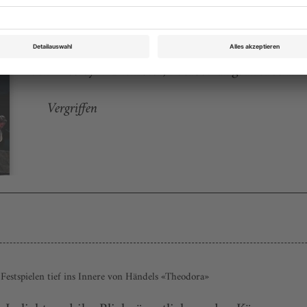
Opernwelt September/Oktober 2009
Rubrik: Magazin, Seite 91
von Wesley V Blomster,Übersetzung: Albrecht
Vergriffen
Festspielen tief ins Innere von Händels «Theodora»