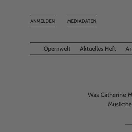
Toggle
ANMELDEN
MEDIADATEN
navigation
Opernwelt
Aktuelles Heft
Ar
Was Catherine Ma
Musikthea