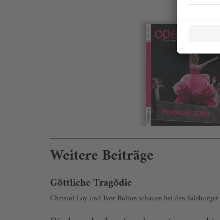
Weitere Beiträge
Göttliche Tragödie
Christof Loy und Ivor Bolton schauen bei den Salzburger 