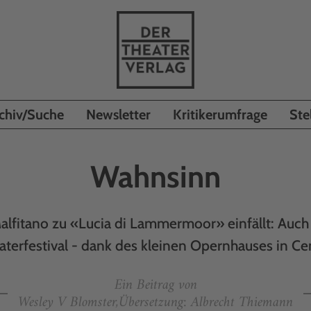
chiv/Suche
Newsletter
Kritikerumfrage
Ste
Wahnsinn
lfitano zu «Lucia di Lammermoor» einfällt: Auch
terfestival - dank des kleinen Opernhauses in Cen
Ein Beitrag von
Wesley V Blomster,Übersetzung: Albrecht Thiemann