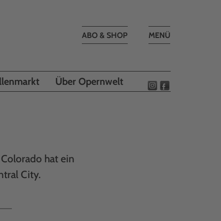
Toggle
ABO & SHOP
MENÜ
navigation
llenmarkt
Über Opernwelt
 Colorado hat ein
tral City.