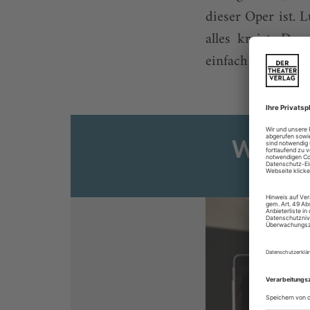
dieser Oper ist. 
alles kreist. Da
einfach ins Publi
Weiter
Sie