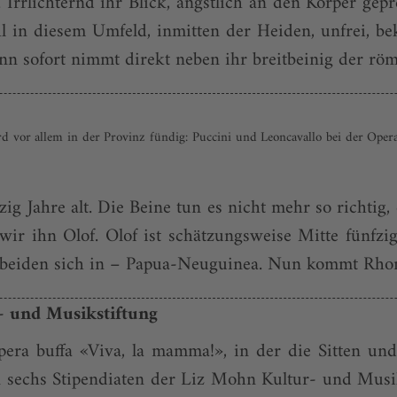
Irrlichternd ihr Blick, ängstlich an den Körper ge
hl in diesem Umfeld, inmitten der Heiden, unfrei, b
nn sofort nimmt direkt neben ihr breitbeinig der römi
 vor allem in der Provinz fündig: Puccini und Leoncavallo bei der Oper
g Jahre alt. Die Beine tun es nicht mehr so richtig, 
r ihn Olof. Olof ist schätzungsweise Mitte fünfzi
 beiden sich in – Papua-Neuguinea. Nun kommt Rhond
- und Musikstiftung
era buffa «Viva, la mamma!», in der die Sitten und 
sechs Stipendiaten der Liz Mohn Kultur- und Musik