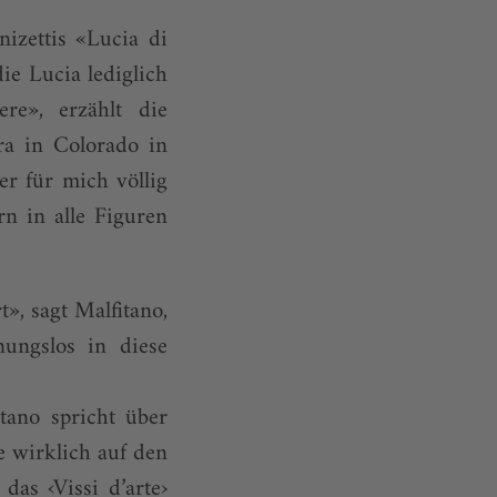
nizettis «Lucia di
ie Lucia lediglich
re», erzählt die
ra in Colorado in
er für mich völlig
rn in alle Figuren
», sagt Malfitano,
ungslos in diese
tano spricht über
e wirklich auf den
das ‹Vissi d’arte›