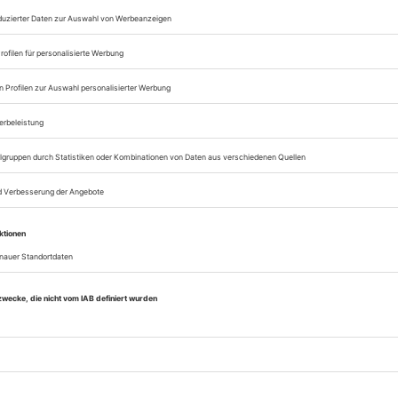
Zugang zum Onlinea
Opernwelt
Sie können alle Vorteile
sofort nutzen
Digital-Abo testen
eichnis