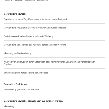
regenten Händel ist es ähnlich, wenn auch nicht ganz so
rabiat. Mancher, der mit dem Hallenser Meister bislang nicht
so viel am Hut hatte, entdeckt ihn nun für sich. Der Bass-
bariton Ildebrando...
Glück im Unglück
Anna Netrebko, Piotr Beczala und Valery Gergiev sorgen für
Festspielglanz: Tschaikowskys «Jolanthe»
und Rachmaninows «Aleko» in Baden-Baden
Für Tschaikowskys Kurzoper «Jolanthe» waren Rolando
Villazón und Anna Netrebko im Festspielhaus Baden-Baden
wieder einmal als Traumpaar gebucht, ehe der mexikanische
Tenor im Februar seinen Auftritt wegen akuter
Stimmbandprobleme absagte. Glücklich ist das Publikum nach
der glanzvollen Eröffnung der Sommerfestspiele trotzdem
geworden. Denn Anna Netrebko setzt nach...