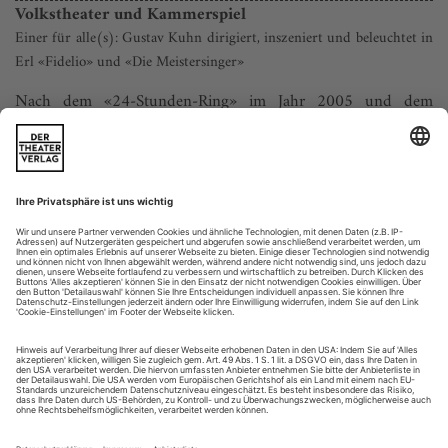
Volkstheater und Kammerspiel
Einer für alle(s): Gustav Kuhn dirigiert, inszeniert und beleuchtet in
Erl «Fidelio» und «Die Meistersinger»
Nach dem «24-Stunden-Ring» im Jahr 2005 und dem
einwöchigen «Sixpack» mit der Tetra-logie plus «Tristan» und
«Parsifal» 2007 gaben sich die Festspiele Erl in diesem Jahr
nachgerade bescheiden: Zwei Produktionen hatte der Tiroler
Festival-Chef Gustav Kuhn anberaumt, mit den
«Meistersingern» und «Fidelio» allerdings ausgesprochene
Schwergewichte.
Erl ist das Unikum...
Lebenserfahrungen
Händel-Alben von Ildebrando D´Arcangelo und Lorenzo Regazzo.
Im Mozart-Jahr 2006 sprossen Platten mit Musik des
Salzburger Genies aus dem medial reichlich befruchteten
Boden wie die Pilze nach einem Dauerregen. Mit dem Jahres-