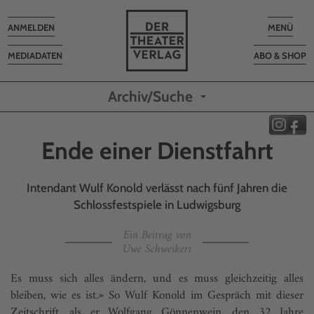
Toggle
Toggle
ANMELDEN
MENÜ
navigation
navigatio
MEDIADATEN
ABO & SHOP
Archiv/Suche
Ende einer Dienstfahrt
Intendant Wulf Konold verlässt nach fünf Jahren die
Schlossfestspiele in Ludwigsburg
Ein Beitrag von
Uwe Schweikert
Es muss sich alles ändern, und es muss gleichzeitig alles
bleiben, wie es ist.» So Wulf Konold im Gespräch mit dieser
Zeitschrift, als er Wolfgang Gönnenwein, den 32 Jahre