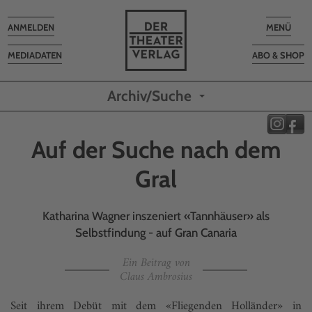
Toggle
Toggle
ANMELDEN
MENÜ
navigation
navigatio
MEDIADATEN
ABO & SHOP
Archiv/Suche
Auf der Suche nach dem
Gral
Katharina Wagner inszeniert «Tannhäuser» als
Selbstfindung - auf Gran Canaria
Ein Beitrag von
Claus Ambrosius
Seit ihrem Debüt mit dem «Fliegenden Holländer» in