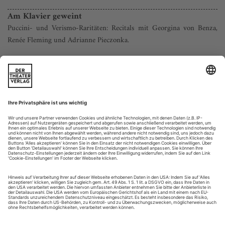
Am Klavier geweint
Puccini- und Verismo-Raritäten: Recitals mit Georgina von Benza,
Renée Fleming und Adrianne Pieczonka.
Il grande cacciatore. Irgendwie erinnert die stete Jagd
Giacomo Puccinis (der im Übrigen auch echtes Wild mit
großer Begeisterung erlegte) nach Frauenliebe an Max
Frischs Schauspiel «Don Juan oder Die Liebe zur Geometrie»,
in dem der Titelheld an der Einsicht reift, wirkliche Erfüllung
im realen Leben nicht finden zu können, und sich deswegen
in die Geometrie...
Theater der Bilder
Werkschau: Bonner Bundeskunsthalle würdigt die Fotografin Mara
Eggert
«Jede Fotografie», schrieb Susan Sontag in ihrer kleinen
Philosophie der
Kamerakunst, «ist eine Art Memento mori. Fotografieren