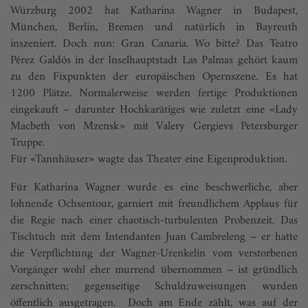
Würzburg 2002 hat Katharina Wagner in Budapest,
München, Berlin, Bremen und natürlich in Bayreuth
inszeniert. Doch nun: Gran Canaria. Wo bitte? Das Teatro
Pérez Galdós in der Inselhauptstadt Las Palmas gehört kaum
zu den Fixpunkten der europäischen Opernszene. Es hat
1200 Plätze. Normalerweise werden fertige Produktionen
eingekauft – darunter Hochkarätiges wie zuletzt eine «Lady
Macbeth von Mzensk» mit Valery Gergievs Petersburger
Truppe.
Für «Tannhäuser» wagte das Theater eine Eigenproduktion.
Für Katharina Wagner wurde es eine beschwerliche, aber
lohnende Ochsentour, garniert mit freundlichem Applaus für
die Regie nach einer chaotisch-turbulenten Probenzeit. Das
Tischtuch mit dem Intendanten Juan Cambreleng – er hatte
die Verpflichtung der Wagner-Urenkelin vom verstorbenen
Vorgänger wohl eher murrend übernommen – ist gründlich
zerschnitten; gegenseitige Schuldzuweisungen wurden
öffentlich ausgetragen. Doch am Ende zählt, was auf der