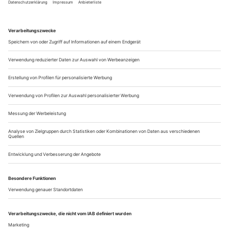
bedeutet teilnehmen an der Sterblichkeit, Verletzlichkeit und
Wandelbarkeit anderer Menschen (oder Dinge). Eben
dadurch, dass sie diesen einen Moment herausgreifen und
erstarren lassen, bezeugen alle Fotografien das unerbittliche...
Startschuss für die Berlioz-Renaissance
Testament veröffentlicht einen Mitschnitt der bahnbrechenden
«Trojaner»-Aufführung, die Rafael Kubelik 1957 in London
dirigierte.
Schon zu Berlioz’ Lebzeiten galten «Les Troyens» in der
fünfaktigen Version als unaufführbar. Der Komponist musste
sein ehrgeizigstes Werk deshalb teilen. Was dann am
4. November 1863 unter dem Titel «Les Troyens à Carthage»
im Pariser Théâtre-Lyrique zur Uraufführung kam, waren die
letzten drei Akte. Die ersten beiden («La Prise de Troie»)
wurden zehn Jahre nach...