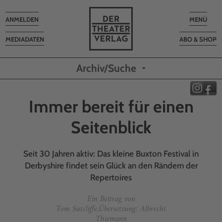
Toggle
Toggle
ANMELDEN
MENÜ
navigation
navigatio
MEDIADATEN
ABO & SHOP
Archiv/Suche
Immer bereit für einen
Seitenblick
Seit 30 Jahren aktiv: Das kleine Buxton Festival in
Derbyshire findet sein Glück an den Rändern der
Repertoires
Ein Beitrag von
Tom Sutcliffe,Übersetzung: Albrecht
Thiemann