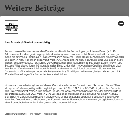
Weitere Beiträge
Göttliche Tragödie
Christof Loy und Ivor Bolton schauen bei den Salzburger Festspielen
tief ins Innere von Händels «Theodora»
Die keusche Jungfrau kommt von rechts. Irrlichternd ihr
Blick, ängstlich an den Körper gepresst Hände und
Gebetbuch, unsicher der Gang. Kein Zweifel, sie fühlt sich
unwohl in diesem Umfeld, inmitten der Heiden, unfrei,
beklommen. Zum Glück ist da ein Stuhl, er bietet Schutz,
aber nur für Sekunden. Denn sofort nimmt direkt neben ihr
breitbeinig der römische...
Editorial
In seiner Schrift «Werk und Wiedergabe» von 1929
schimpfte Hans Pfitzner gegen gewissenlose «Spielleiter», die
den Geist der «Meisterwerke» verfälschen würden. Es gebe