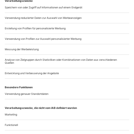
eine klare Hierarchie zwischen schaffenden und
nachschaffenden Künstlern; ein «schöpferischer Interpret» sei
ein Widerspruch in sich selbst. Das Schlagwort hieß damals
«Klassikertod». Einige Jahre...
Festspielzeit im Heimkino
Historische Salzburger Aufführungen auf DVD
Sechs Produktionen der Salzburger Festspiele aus vier
Jahrzehnten hat die jetzt von Arthaus vertretene Firma TDK
in ihrer Gold-Edition in zwei Dreierpacks neu
herausgebracht. Davon verdienen die frühesten Aufnahmen
(«Ariadne auf Naxos», «Le nozze di Figaro») als Dokumente
der Zusammenarbeit des Regisseurs Günther Rennert mit
dem Dirigenten Karl Böhm besondere...
Über uns
Kontakt
Kritikerumfrage
Newsletter