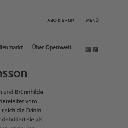
Toggle
ABO & SHOP
MENÜ
navigation
llenmarkt
Über Opernwelt
nsson
ch und Brünnhilde
riereleiter vom
t sich die Dänin
debütiert sie als