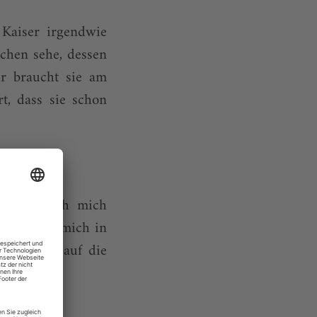
 Kaiser irgendwie
dchen sehe, dessen
r braucht sie am
t, dass sie schon
n?
n fühle ich mich
uf die ich mich in
bereitung auf die