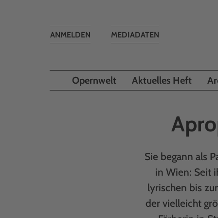
Toggle
ANMELDEN
MEDIADATEN
navigation
Opernwelt
Aktuelles Heft
Ar
Apro
Sie begann als P
in Wien: Seit 
lyrischen bis z
der vielleicht g