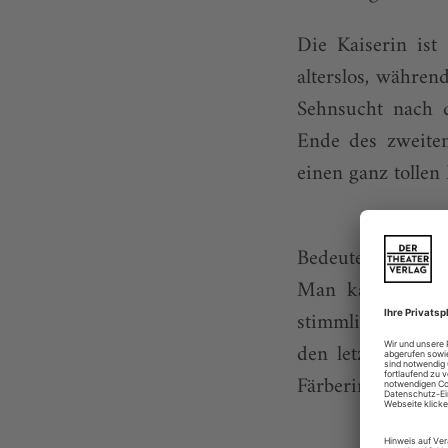
Die Kaiserin ist
alterslos, währen
Sehnsucht nach 
Ende des zweiten
einen ganz tollen
Bedeutet der Wech
Man kann nur ei
stimmlich jetzt e
den letzten Jahr
Färberin – mit ...