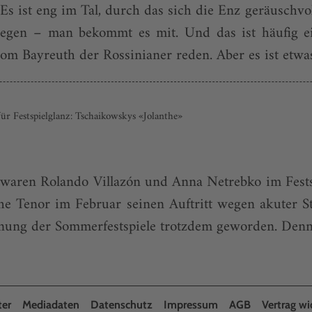
s ist eng im Tal, durch das sich die Enz geräuschvol
wegen – man bekommt es mit. Und das ist häufig e
om Bayreuth der Rossinianer reden. Aber es ist etwas
ür Festspielglanz: Tschaikowskys «Jolanthe»
 waren Rolando Villazón und Anna Netrebko im Fests
e Tenor im Februar seinen Auftritt wegen akuter S
fnung der Sommerfestspiele trotzdem geworden. Denn 
ter
Mediadaten
Datenschutz
Impressum
AGB
Vertrag wi