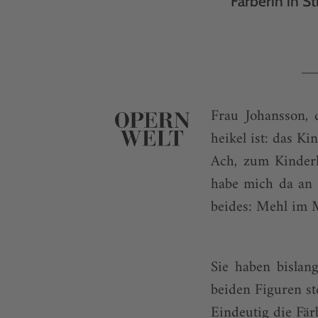
Färberin in S
Frau Johansson, 
heikel ist: das K
Ach, zum Kinderk
habe mich da an 
beides: Mehl im 
Sie haben bislan
beiden Figuren st
Eindeutig die Fär