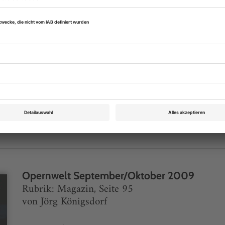
Digital-Abo testen
eichnis
Opernwelt September/Oktober 2009
Rubrik: Magazin, Seite 95
von Jörg Königsdorf