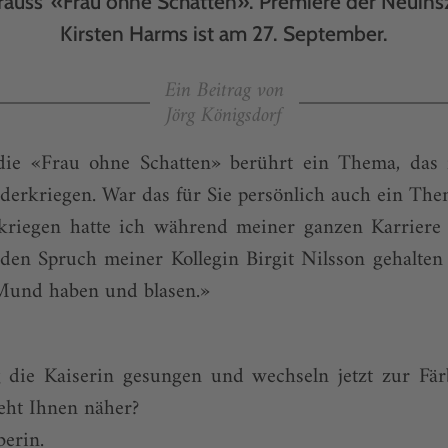
trauss’ «Frau ohne Schatten». Premiere der Neuin
Kirsten Harms ist am 27. September.
Ein Beitrag von
Jörg Königsdorf
die «Frau ohne Schatten» berührt ein Thema, das 
inderkriegen. War das für Sie persönlich auch ein Th
riegen hatte ich während meiner ganzen Karriere 
den Spruch meiner Kollegin Birgit Nilsson gehalte
Mund haben und blasen.»
g die Kaiserin gesungen und wechseln jetzt zur Fär
eht Ihnen näher?
berin.