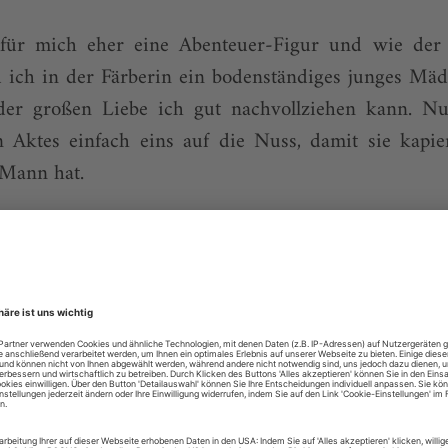
 für mich eher eine Abenteuer-Figur und wie der
d ich in der Färberin ein bodenständiges junges Mä
der großen Liebe ich gut nachvollziehen kann. Nu
 Aktes einfach eins auf die Nuss, damit sie kapier
 Mann hat.
sel zur Färberin, dass Sie die Kaiserin ganz aufgebe
ne von beiden singen, und mit meinen 51 Jahre
infach als Färberin. Die Brünnhilden und Elektras, a
en konzentriert habe, waren praktisch schon die Vor