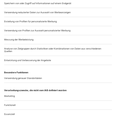
erfolgreich ihre Ausbildung am Opernstudio der Staatsoper
Unter den Linden. Die beiden israelischen Sopranistinnen Gal
James und Enas...
Ende einer Dienstfahrt
Intendant Wulf Konold verlässt nach fünf Jahren die Schlossfestspiele
in Ludwigsburg
Es muss sich alles ändern, und es muss gleichzeitig alles
bleiben, wie es ist.» So Wulf Konold im Gespräch mit dieser
Zeitschrift, als er Wolfgang Gönnenwein, den 32 Jahre
amtierenden Intendanten der Ludwigsburger Schlossfestspiele
ablöste. Beides gleichzeitig geht nicht, also blieb alles mehr
oder weniger beim Alten. Weil Konold, bis 2008 in
Personalunion auch...
Über uns
Kontakt
Kritikerumfrage
Newsletter