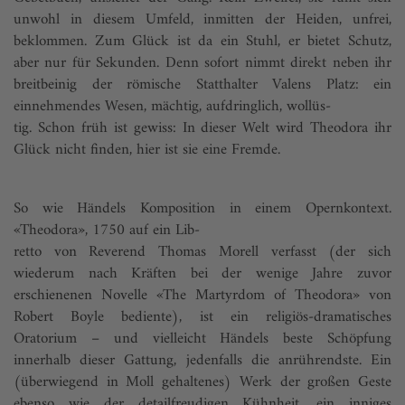
unwohl in diesem Umfeld, inmitten der Heiden, unfrei,
beklommen. Zum Glück ist da ein Stuhl, er bietet Schutz,
aber nur für Sekunden. Denn sofort nimmt direkt neben ihr
breitbeinig der römische Statthalter Valens Platz: ein
einnehmendes Wesen, mächtig, aufdringlich, wollüs-
tig. Schon früh ist gewiss: In dieser Welt wird Theodora ihr
Glück nicht finden, hier ist sie eine Fremde.
So wie Händels Komposition in einem Opernkontext.
«Theodora», 1750 auf ein Lib-
retto von Reverend Thomas Morell verfasst (der sich
wiederum nach Kräften bei der wenige Jahre zuvor
erschienenen Novelle «The Martyrdom of Theodora» von
Robert Boyle bediente), ist ein religiös-dramatisches
Oratorium – und vielleicht Händels beste Schöpfung
innerhalb dieser Gattung, jedenfalls die anrührendste. Ein
(überwiegend in Moll gehaltenes) Werk der großen Geste
ebenso wie der detailfreudigen Kühnheit, ein inniges