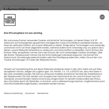
Lebenserfahrungen
Händel-Alben von Ildebrando D´Arcangelo und Lorenzo Regazzo.
Im Mozart-Jahr 2006 sprossen Platten mit Musik des
Salzburger Genies aus dem medial reichlich befruchteten
Boden wie die Pilze nach einem Dauerregen. Mit dem Jahres-
regenten Händel ist es ähnlich, wenn auch nicht ganz so
rabiat. Mancher, der mit dem Hallenser Meister bislang nicht
so viel am Hut hatte, entdeckt ihn nun für sich. Der Bass-
bariton Ildebrando...
Die Stipendiaten der Liz Mohn Kultur- und
Musikstiftung
Mit einer Aufführung von Donizettis Opera buffa «Viva, la
mamma!», in der die Sitten und Unsitten des Theaterbetriebs
ins Visier genommen werden, beendeten die ersten sechs
Stipendiaten der Liz Mohn Kultur- und Musikstiftung