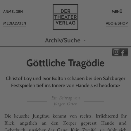
Toggle
Toggle
ANMELDEN
MENÜ
navigation
navigatio
MEDIADATEN
ABO & SHOP
Archiv/Suche
Göttliche Tragödie
Christof Loy und Ivor Bolton schauen bei den Salzburger
Festspielen tief ins Innere von Händels «Theodora»
Ein Beitrag von
Jürgen Otten
Die keusche Jungfrau kommt von rechts. Irrlichternd ihr
Blick, ängstlich an den Körper gepresst Hände und
Gebetbuch, unsicher der Gang. Kein Zweifel, sie fühlt sich