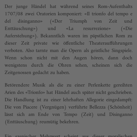
Der junge Händel hat während seines Rom-Aufenthalts
1707/08 zwei Oratorien komponiert: «Il trionfo del tempo e
del disinganno» («Der Triumph von Zeit und
Enttäuschung») und «La resurrezione» («Die
Auferstehung»). Bekanntlich waren im päpstlichen Rom zu
dieser Zeit private wie öffentliche Theateraufführungen
verboten. Also tarnte man die Opern als geistliche Singspiele.
Wenn schon nicht mit den Augen hören, dann doch
wenigstens durch die Ohren sehen, scheinen sich die
Zeitgenossen gedacht zu haben.
Betörendere Musik als die zu einer Perlenkette gereihten
Arien des «Trionfo» hat Händel auch später nicht geschrieben.
Die Handlung ist zu einer lehrhaften Allegorie eingedampft:
Die von Piacere (Vergnügen) verführte Bellezza (Schönheit)
lässt sich am Ende von Tempo (Zeit) und Disinganno
(Enttäuschung) reumütig bekehren.
Ein szenischer Mehrwert scheint aus dieser moralischen