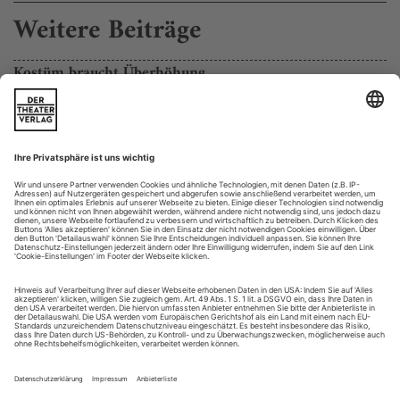
Weitere Beiträge
Kostüm braucht Überhöhung
Reinhard von der Thannen über die Ratten von Bayreuth
Herr von der Thannen, wie erklären Sie es sich, dass Sie
schon mehrfach zum «Kostümbildner des Jahres» gewählt
wurden – aber noch nie als Bühnenbildner?
Ich muss sagen: Ein wunder Punkt! Seit knapp 30 Jahren
mache ich immer beides. Für mich sind Kostüme und
Bühnenbild untrennbar. Mehr noch: Meine Kostüme könnten
überhaupt nicht wirken, hätten sie nicht den Raum, den...
Opernhaus des Jahres
Eine so vielseitige Spielzeit hat selbst Gerard Mortier in
Brüssel nur selten hinbekommen: Neben der Uraufführung
von Hosokawas «Matsukaze» (szenisch betreut von Sasha