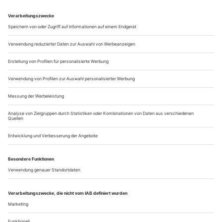
Waltz) sorgte La Monnaie 2010/11 für die glanzvolle
Rehabilitierung von Meyerbeers «Les Hugue­nots»; Andrea
Breth setzte sich erstmals mit Janácek auseinander; Romeo
Castellucci gestaltete den...
Das globale Spektakel
Unter dem Einfluss der digitalen Medien überschreitet die Oper alle
Grenzen. Doch zugleich findet sie auch zu sich zurück. Eine Tour
d’Horizon vom frühen Musikfilm zu aktuellen Formen des Home
Entertainments
Opernfilme, Musikfilme überhaupt, gibt es, so lange es den
Tonfilm gibt. Doch sie galten jahrzehntelang nur als eine Art
Nebenprodukt des aktuellen Geschehens – ein Hilfsmittel zur
Dokumentation von Aufführungsgeschichte für Fachleute, ein
Objekt für Sammler und eine Spielwiese für Opernfreaks. Das
veränderte sich mit dem Aufkommen des Bildtonträgers DVD
vor rund...