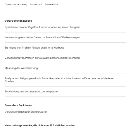
wurde am 3. Mai 1943 in New York City
Susan Belling
geboren. Sie studierte in Long Island und war danach
Mitglied in verschiedenen Opernstudios, darunter auch dem
der Metropolitan Opera. Belling wurde als Spezialistin für Ur-
und Erstaufführungen bekannt, also für primär modernes
Repertoire sowie für Alte Musik. Sosang sie beispielsweise die
Titelrolle in...
Poesie und Motorik
Antonio Pappano dirigiert eine orchestral und chorisch glänzende
«Turandot»
Opern als akustisches Theater, als «theatre of the mind», wie
es einst die Schallplatten-Produzenten Walter Legge und John
Culshaw (von dem das Zitat stammt) verwirklichten,
gehören schon lange der Vergangenheit an, weil sie nicht
mehr finanzierbar sind. Dass Warner sich jetzt den Luxus
leistete, Giacomo Puccinis «Turandot» im Februar 2022 an