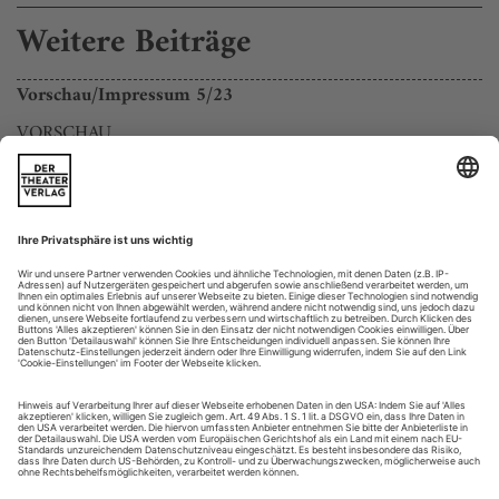
Weitere Beiträge
Vorschau/Impressum 5/23
VORSCHAU
Intensität
Seine Anfänge liegen im Männergesangsverein Neu-Listernohl
(Westfalen). Seit Jahren aber sind die großen Bühnen der
Musiktheaterwelt sein Zuhause. Dort reüssierte Georg
Zeppenfeld zunächst mit Mozart und Verdi, bevor er zu
einem der wichtigsten Wagner-Bässe unserer Zeit wurde. Ein
Interview
Innovation
Sie ist eine Grenzgängerin, eine...
Personalien, Meldungen 5/23
JUBILARE