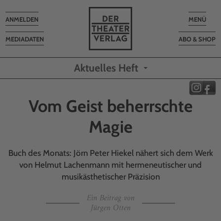
Toggle
Toggle
ANMELDEN
MENÜ
navigation
navigatio
MEDIADATEN
ABO & SHOP
Aktuelles Heft
Vom Geist beherrschte
Magie
Buch des Monats: Jörn Peter Hiekel nähert sich dem Werk
von Helmut Lachenmann mit hermeneutischer und
musikästhetischer Präzision
Ein Beitrag von
Jürgen Otten