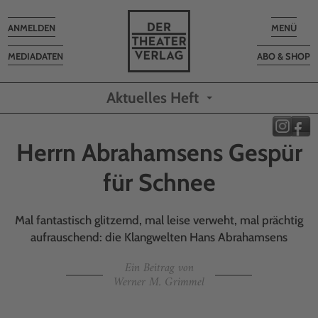
Toggle
Toggle
ANMELDEN
MENÜ
navigation
navigatio
MEDIADATEN
ABO & SHOP
Aktuelles Heft
Herrn Abrahamsens Gespür
für Schnee
Mal fantastisch glitzernd, mal leise verweht, mal prächtig
aufrauschend: die Klangwelten Hans Abrahamsens
Ein Beitrag von
Werner M. Grimmel