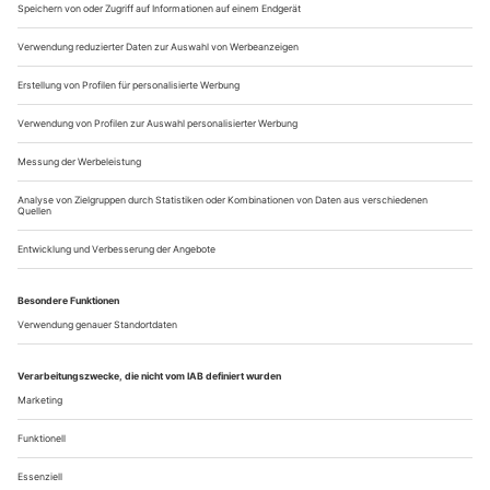
Macht»; ein Satz, der allzu gerne unterschlagen wird. «Der
Dirigent», heißt es da relativ zu Beginn, «hält sich für den
ersten Diener an der Musik. Er ist von ihr so erfüllt, dass ihm
der Gedanke an einen zweiten,...
Wider besseres Wissen
Zweimal hat Beethoven das Original seiner einzigen Oper
umgearbeitet. Ohne musikalisch-dramaturgischen Gewinn. Warum
die erste «Leonore» alles, was später kam, in den Schatten stellt
Der 250. Geburtstag Ludwig van Beethovens hat eine Debatte um
seine einzige Oper neu entfacht, die spätestens seit dem 1986
erschienenen «Fidelio»-Buch von Willy Hess und der 1997 unter
John Eliot Gardiner unter dem originalen Titel «Leonore»
eingespielten Urfassung nicht nur Experten beschäftigt. Wie sind
die vom Komponisten vorgenommenen Bearbeitungen des ersten...
Über uns
Kontakt
Kritikerumfrage
Newsletter
Mediadaten
Datenschutz
Impressum
AGB