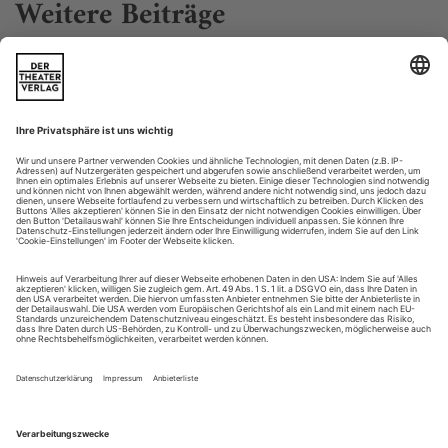
Weitere Beiträge
Dissonanz, Resonanz, Konsonanz – Was bleibt von
2019/20?
Die Bilanz der Spielzeit im Urteil von 43 Kritikern
Die Frage führt ins Innerste unser Wahrnehmung von Kunst
und Leben: «Welche Rolle spielt Musik für die Menschen und
deren Weltbeziehung?» Martin Pfleiderer und Hartmut Rosa
stellen sie an den Beginn ihrer erhellenden, in der Juli-
Ausgabe der Zeitschrift «Musik und Ästhetik» erschienenen
Betrachtungen über «Musik als Resonanzsphäre». Bereits in
den einleitenden...
Dirigenten des Jahres
Kirill Petrenko
Für ihn gilt, weit mehr als für andere Granden seiner Zunft,
ein Satz von Elias Canetti aus dessen Essayband «Masse und