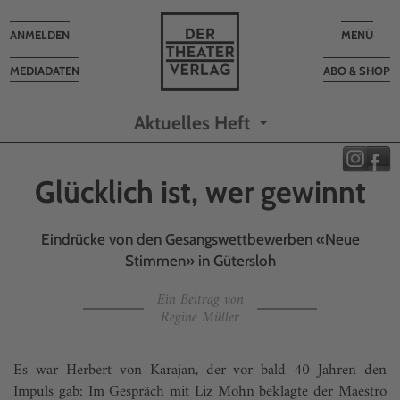
Toggle
Toggle
ANMELDEN
MENÜ
navigation
navigatio
MEDIADATEN
ABO & SHOP
Aktuelles Heft
Glücklich ist, wer gewinnt
Eindrücke von den Gesangswettbewerben «Neue
Stimmen» in Gütersloh
Ein Beitrag von
Regine Müller
Es war Herbert von Karajan, der vor bald 40 Jahren den
Impuls gab: Im Gespräch mit Liz Mohn beklagte der Maestro