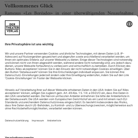
Vollkommenes Glück
Rameaus «Les Boréades» in einer überwältigenden Neuaufnahme
unter György Vashegyi
Während ringsum in Europa der Klassizismus Wurzeln
schlug, schuf Jean-Philippe Rameau mit «Les Boréades» eine
letzte Apotheose der von Lully begründeten französischen
Barockoper. Das Werk des 80-Jährigen wurde 1763 zwar
noch geprobt, vermutlich aus Zensurgründen aber nicht
aufgeführt und nach Rameaus Tod 1764 vergessen. Mehr als
200 Jahre später entriss John Eliot...
Harmonie der Welt
Holst: Sita am Staatstheater Saarbrücken
Die Oper «Sita» nach dem indischen Nationalepos
«Ramayana» entstand 1908/09. Nachdem Gustav Holst sie
bei einem in England ausgeschriebenen Wettbewerb
eingereicht und «nur» den zweiten Preis gewonnen hatte,