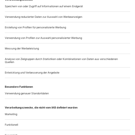
unternahm er bis zu seinem Tod keine weiteren
Anstrengungen mehr für eine Bühnenumsetzung. Erst für die
Erstproduktion am Staatstheater Saarbrücken anlässlich...
Flieg, Albatros, flieg!
Mit dem Ende der DDR war in Eisenach auch die große Zeit der
Oper vorbei. Heute wird das Landestheater aus Meiningen versorgt.
Aber ist das Haus für die Bürgerinnen und Bürger noch «ihr
Theater»? Eine Reportage
Das kann nicht wahr sein: Da findet am Landestheater
Eisenach eine Opernpremiere statt, und der Zuschauerraum
ist nicht einmal zu einem Drittel gefüllt. 147 Menschen
verlieren sich in einem Raum, der 500 Besuchern Platz bieten
möchte. Gezeigt wird das Erfolgsstück «Madama Butterfly»,
es spielt die traditionsreiche Meininger Hofkapelle, allerdings
ein wenig...
Über uns
Kontakt
Kritikerumfrage
Newsletter