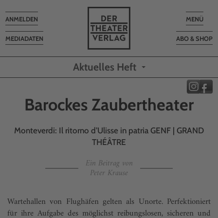
Toggle
Toggle
ANMELDEN
MENÜ
navigation
navigatio
MEDIADATEN
ABO & SHOP
Aktuelles Heft
Barockes Zaubertheater
Monteverdi: Il ritorno d’Ulisse in patria GENF | GRAND
THÉÂTRE
Ein Beitrag von
Peter Krause
Wartehallen von Flughäfen gelten als Unorte. Perfektioniert
für ihre Aufgabe des möglichst reibungslosen, sicheren und