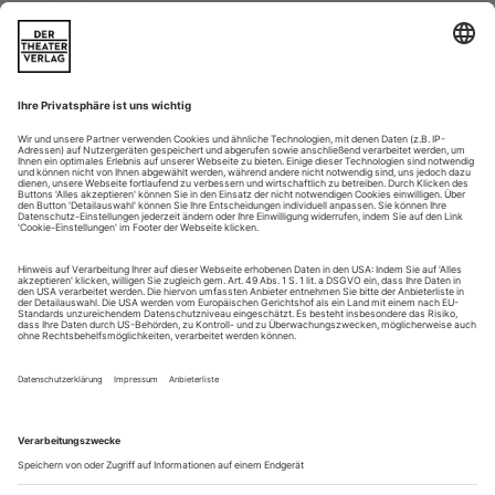
Wagner: Siegfried ZÜRICH | OPERNHAUS
Andreas Homoki als einer, der aufräumt mit hergebrachten
Deutungsmethoden zu Richard Wagners «Ring des
Nibelungen»? Der Gedanke greift hoch, vielleicht zu hoch,
abwegig ist er nicht. Je weiter der neue Zürcher «Ring»
gedeiht, desto deutlicher wird, wie gut Homokis Konzept
aufgeht – die Maxime nämlich, nicht eine weitere Auslegung
der Tetralogie auf die Bühne zu...
Lost in Loops
25 Jahre Nico and the Navigators – und ein Abend im Konzerthaus
Berlin
Ein randloses Quadrat schwebt über dem
Konzerthausorchester Berlin. Auf einer Leinwand Wolken vor
blauem Himmel – eine Wohlfühlästhetik wie angesichts der
Einblendung weiser Lebenshilfesprüche bei «Instagram».
Nicht nur das quadratische Format, auch das Programm