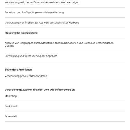
weckt Digitalisierungsassoziationen. In kurzweiliger Playlist-
Manier werden genreübergreifende...
«Nun fiedelt auf, Herr Spielmann!»
Vier Sängerinnen und Sänger widmen sich zusammen mit dem
Rundfunk-Sinfonieorchester Berlin den Liedern des Braunschweiger
Komponisten Hans Sommer
Braunschweig war einstmals eine musikalisch äußerst
bedeutende Stadt. Ende des 17. Jahrhunderts hatte der
kunstsinnige Herzog zu Braunschweig und Lüneburg Anton
Ulrich (1633–1714) das Opernhaus am Hagenmarkt
eröffnen lassen – und bald trieben sich illustre
Persönlichkeiten wie der Hofdichter und Librettist Friedrich
Christian Bressand (ca. 1670– 1699) sowie der vor...
Über uns
Kontakt
Kritikerumfrage
Newsletter
Mediadaten
Datenschutz
Impressum
AGB
Vertrag widerrufen
Cookie-Einstellungen
Abo kündigen