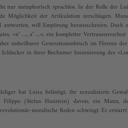
cht nur metaphorisch sprachlos. In der Rolle der Lui
jede Möglichkeit der Artikulation zerschlagen. Mu
ll antworten, will Empörung herausschreien. Doch
utes, «n’ …, a’ …», ein kompletter Vertrauensverlus
, aber unheilbarer Generationenbruch im Florenz de
 Schlocker in ihrer Bochumer Inszenierung des «Lor
liger hat Luisa belästigt, ihr sexualisierte Gewal
er Filippo (Stefan Hunstein) davon, ein Mann, 
evolutionär-moralische Reden schwingt. Er erstarrt