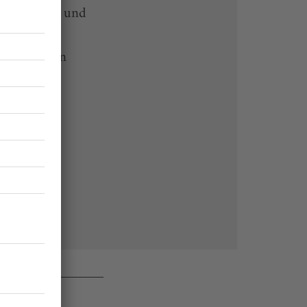
-heute-App und
 Endgeräten
rchiv von
 des Abos