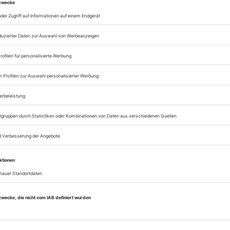
Zugang zur Theater
zum ePaper
Lesegenuss auf allen
Zugang zum Onlinea
Theater heute
Sie können alle Vorteile
sofort nutzen
Digital-Abo testen