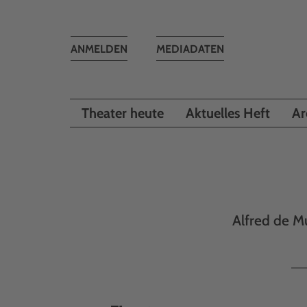
Toggle
ANMELDEN
MEDIADATEN
navigation
Theater heute
Aktuelles Heft
Ar
Alfred de M