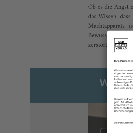
Ob es die Angst is
das Wissen, dass 
Machtapparats i
Bewusstsein, da
zerstört hat, in de
Weiter
Sie s