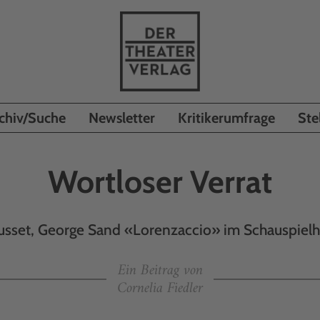
chiv/Suche
Newsletter
Kritikerumfrage
Ste
Wortloser Verrat
usset, George Sand «Lorenzaccio» im Schauspie
Ein Beitrag von
Cornelia Fiedler