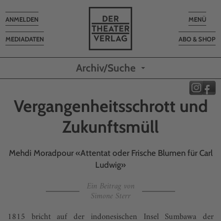
Toggle
Toggle
ANMELDEN
MENÜ
navigation
navigatio
MEDIADATEN
ABO & SHOP
Archiv/Suche
Vergangenheitsschrott und
Zukunftsmüll
Mehdi Moradpour «Attentat oder Frische Blumen für Carl
Ludwig»
Ein Beitrag von
Simone Sterr
1815 bricht auf der indonesischen Insel Sumbawa der