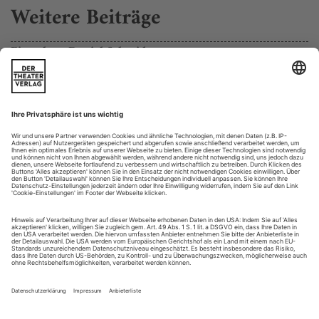
Weitere Beiträge
Ein echter Daniel Schmid
Beim Atelier-Rundgang der Berliner Univer­sität der Künste
2014 stand da ein ominöser schwarzer Kubus mit zwei
grünen Knöpfen. Das Betätigen des einen Knopfes generierte
eine neue, scheinbar willkürliche Zahl auf dem Display. Beim
Betätigen des anderen Knopfes wurde ebendiese Zahl auf
einen weißen Sticker gedruckt.
Die Leute drückten so lange auf den Knöpfen...
Tetrissteine sind auch nur Menschen
Miroslava Svolikova «RAND»
Wer nichts über die Sozialstruktur der Ameisen weiß, hält
möglicherweise auch die Dramatiker*innen des Absurden
Theaters für unpolitisch. Über solch einen gedanklichen