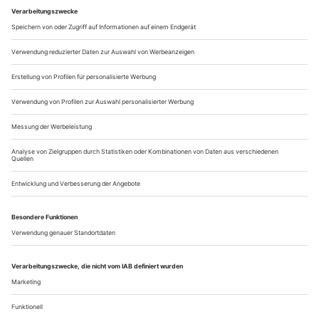
Konnex könnte vielleicht auch Miroslava Svolikova
spekulieren. Sie beschäftigt sich mit Ameisen und ist eine
Autorin, der wahrlich nicht vorzuwerfen ist, dass sie die
Verbindungen zwischen der...
Seltsame Pracht
Mark Tanseys Gemälde überlisten zärtlich das selbstverständliche
Schauen
Man liest und hört manchmal Dinge, die einem sofort sehr
einleuchten, flüchtige Spontan-Wahrheiten, an die man sich
für immer erinnern möchte – und die man in der nächsten
Minute aber schon spurlos vergessen hat. Dann vergehen
Jahre, und plötzlich, im passendsten oder unpassendsten
Moment, erinnert man sich an den flüchtigen Rest eines vor
Jahren geführten...