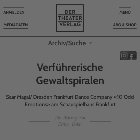
Toggle
Toggle
ANMELDEN
MENÜ
navigation
navigatio
MEDIADATEN
ABO & SHOP
Archiv/Suche
Verführerische
Gewaltspiralen
Saar Magal/ Dresden Frankfurt Dance Company «10 Odd
Emotions» am Schauspielhaus Frankfurt
Ein Beitrag von
Esther Boldt