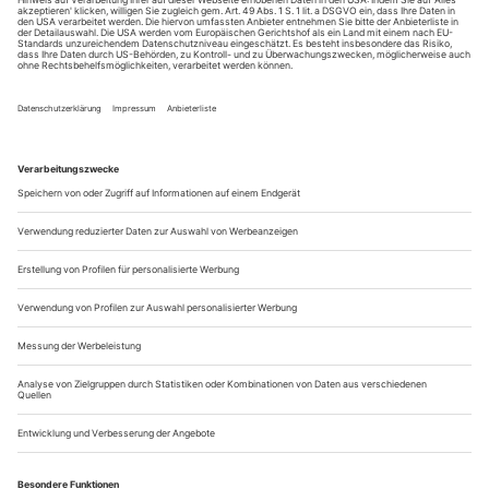
machen sich gemeinsam ernsthafte Gedanken über Kulturaustausch
und Klimasünden
Am Anfang war die Sehnsucht. Carla Wierer, Freiburgerin,
Abitur frisch in der Tasche, packt die Koffer und reist nach
Peru. Fernweh hieß das früher, ein beinahe ausgestorbenes
Lebensgefühl aus Zeiten, als es noch utopisch war, dass 19-
Jährige mal eben ein Praktikum an der Südpazifikküste
einfädeln könnten.
Carla Wierer konnte es. Das war 2009. Sie dockt beim...
Parents terribles
Alexander Stutz «Die Entfremdeten» (U) am Theater St. Gallen
Es ist ein Märchenwinter unter den Schweizer
Jungdramatiker:innen. Schon wieder «Hänsel und Gretel»:
Nach Kim de l’Horizons ökoqueerem Update in Bern, in dem
Gretel sich als Klima-Greta outete, nimmt sich jetzt Alexander
Stutz in St. Gallen den kannibalistischen Stoff vor, und seine