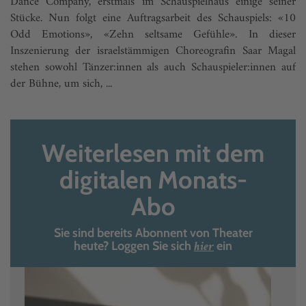
Dance Company, erstmals im Schauspielhaus einige seiner
Stücke. Nun folgt eine Auftragsarbeit des Schauspiels: «10
Odd Emotions», «Zehn seltsame Gefühle». In dieser
Inszenierung der israelstämmigen Choreografin Saar Magal
stehen sowohl Tänzer:innen als auch Schauspieler:innen auf
der Bühne, um sich, ...
Weiterlesen mit dem
digitalen Monats-
Abo
Sie sind bereits Abonnent von Theater
hier
heute? Loggen Sie sich
ein