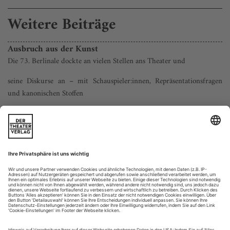
Weitere Beiträge
Ausbruch aus der Kunst
Die 73. Berlinale dockte an vielen Stellen ans Theater und
seine Diskurse an – mit Schauspieler:innen, Repräsentationsfragen
und kanonischen Stoffen
In «She Came to Me», dem Eröffnungsfilm der diesjährigen
Berlinale, überwindet ein Komponist seine Schaffenskrise,
indem er einer Schlepperkapitänin zum One-Night-Stand in
ihre Kajüte folgt. Normalerweise wäre das nicht der Rede
wert – jedenfalls nicht an dieser Stelle, an der es darum geht,
das Festivalgeschehen durch die Theaterbrille zu betrachten
und auf...
Im Archiv der aussterbenden Dinge
Das Cargo-Theater aus Freiburg und das Teatro Yuyachkani aus Lima