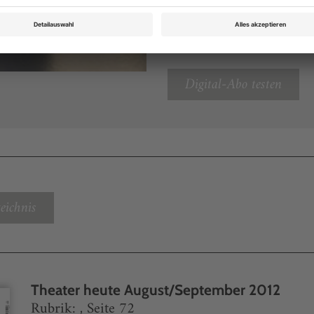
Sie können alle Vorteile
sofort nutzen
Digital-Abo testen
eichnis
Theater heute August/September 2012
Rubrik: , Seite 72