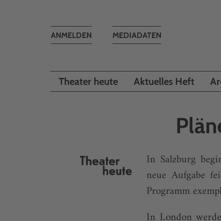
Toggle
ANMELDEN
MEDIADATEN
navigation
Theater heute
Aktuelles Heft
Ar
Plän
In Salzburg beg
neue Aufgabe fei
Programm exemplar
In London werde