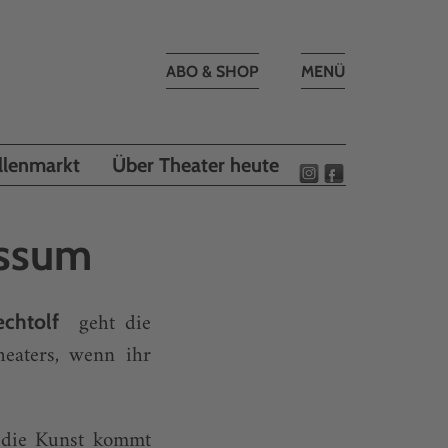
Toggle
ABO & SHOP
MENÜ
navigation
llenmarkt
Über Theater heute
essum
geht die
echtolf
heaters, wenn ihr
 die Kunst kommt