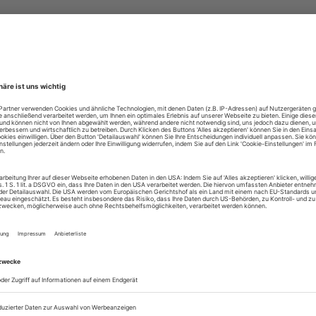
 Direction
rift
–61, 10719 Berlin,
4 95 10, Fax 030/25 44 95 12
n@theaterheute.de
.de
Verlagsgesellschaft mbH
häftsführer:
eier
61, 10719 ...