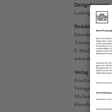
Designkonzept
Ludwig Wendt Art
Redaktionsansch
Knesebeckstr. 59
Telefon 030/25 4
E-Mail: redaktio
www.theaterheute
Verlag
Friedrich Berlin 
Verleger und Gesc
Michael Merschm
Knesebeckstr. 59–