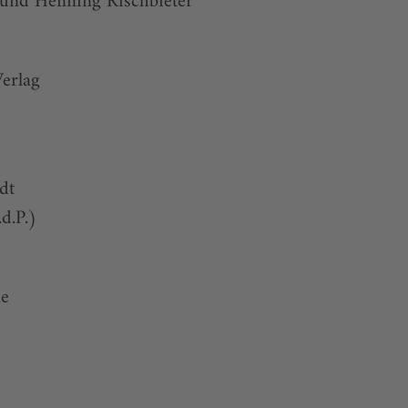
 und Henning Rischbieter
Verlag
dt
.d.P.)
e