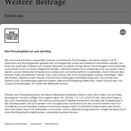
Weitere Beiträge
Festivals
Die Wiener Festwochen sind das Super­schwergewicht unter
den Sommerfestivals im deutschsprachigen Raum: 30
Produktionen allein im Schauspielprogramm, darunter
aufwändige Eigengewächse und internationale
Großproduktionen, aber auch zahlreiche
Entdeckungen jenseits des Establishments.
Dagegen behauptet die Biennale Neue Stücke aus Europa in
Wiesbaden und Mainz auch...
Pläne der Redaktion / Impressum
In Salzburg beginnt ein neues Team. Schauspiel-Chef
Sven-
geht die neue Aufgabe feiertäglich an:
Eric Bechtolf
«Festspiele sind die Sonntage des Theaters, wenn ihr
Programm exemplarisch ist.» Her mit dem Beispielhaften!!