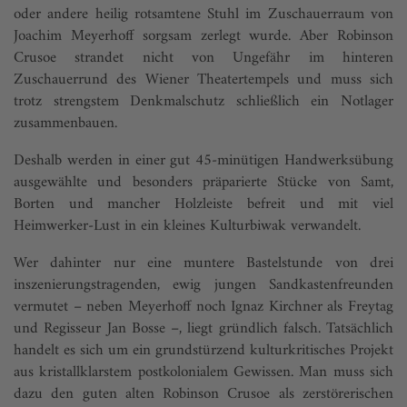
oder andere heilig rot­samtene Stuhl im Zuschauerraum von
Joachim Meyerhoff sorgsam zerlegt wurde. Aber Robinson
Crusoe strandet nicht von Ungefähr im hinteren
Zuschauerrund des Wiener Theatertempels und muss sich
trotz strengstem Denkmalschutz schließlich ein Not­lager
zusammenbauen.
Deshalb werden in einer gut 45-minütigen Handwerksübung
ausgewählte und besonders präparierte Stücke von Samt,
Borten und mancher Holzleiste befreit und mit viel
Heimwerker-Lust in ein kleines Kulturbiwak verwandelt.
Wer dahinter nur eine munte­re Bastelstunde von drei
inszenierungs­tragenden, ewig jungen Sandkastenfreunden
vermutet – neben Mey­erhoff noch Ignaz Kirchner als Freytag
und Regisseur Jan Bosse –, liegt gründlich falsch. Tatsächlich
handelt es sich um ein grundstürzend kulturkritisches Projekt
aus kristallklarstem postkolonialem Gewissen. Man muss sich
dazu den guten alten Robinson Crusoe als zerstörerischen