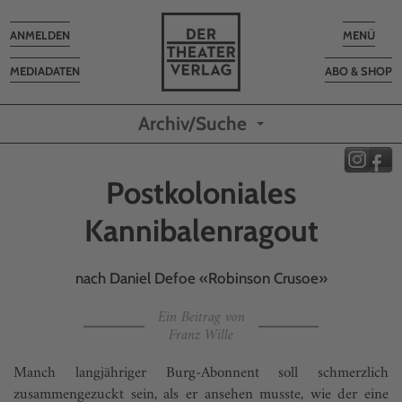
Toggle
Toggle
ANMELDEN
MENÜ
navigation
navigatio
MEDIADATEN
ABO & SHOP
Archiv/Suche
Postkoloniales
Kannibalenragout
nach Daniel Defoe «Robinson Crusoe»
Ein Beitrag von
Franz Wille
Manch langjähriger Burg-Abonnent soll schmerz­lich
zusammengezuckt sein, als er ansehen muss­te, wie der eine