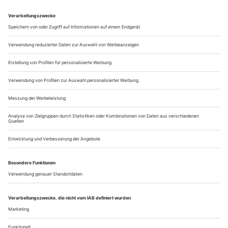
In London werden im Sommer nicht nur Medaillen vergeben,
auch die Kunst kommt nicht zu kurz: Impressionen vom
Olympia-Kulturprogramm.
Vor den...
Die Gesetze des gemeinsamen Erscheinens
Das Verhältnis von Theater und Politik wird neu gedacht
Terry, die Performerin mit den langen, etwas zersaust
wirkenden Haaren, setzt ihre Worte in ihrem ganz eigenen
Rhythmus, mit Bedacht, ein wenig schleppend: «Eine gute
Geschichte braucht einen guten Anfang, Charaktere,
Vorbilder, beste Freunde, Feinde, Überraschungen …» Die
Aufzählung zieht sich in die Länge. Während Terry spricht,
macht sich unter den fünf anderen...