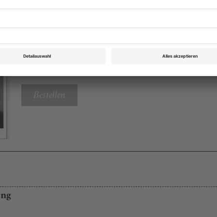
Theater heute April 2018
Rubrik: Chronik, Seite 58
von Dorothea Marcus
Bestellen
ung