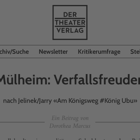
chiv/Suche
Newsletter
Kritikerumfrage
Ste
Mülheim: Verfallsfreude
nach Jelinek/Jarry «Am Königsweg #König Ubu»
Ein Beitrag von
Dorothea Marcus