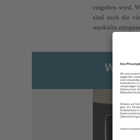
eingehen wird. W
sind auch die vi
maskulin entspannt
Weiter
Sie s