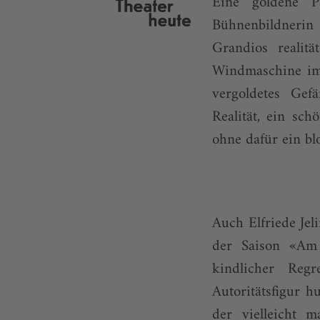
Eine goldene Pa
Bühnenbildnerin
Grandios realit
Windmaschine im 
vergoldetes Gefä
Realität, ein sc
ohne dafür ein bl
Auch Elfriede Je
der Saison «Am 
kindlicher Regr
Autoritätsfigur 
der vielleicht m