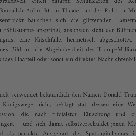
rallelwelt, einen elitären Schuhkarton des R
 Ramallah Aubrecht im Theater an der Ruhr in Mül
ätsentrückt bauschen sich die glitzernden Lamett
«Shitstorm» anspringt, ansonsten sieht der Bühne
ngnis: eine Kitschfalle, hermetisch abgeschottet,
hönes Bild für die Abgehobenheit des Trump-Millia
ondes Haarteil oder sonst ein direktes Nachrichtenbi
linek verwendet bekanntlich den Namen Donald Tru
Königsweg» nicht, beklagt statt dessen eine Wel
es­sion, die nach trivialster Täuschung und e
hungert – und sich damit selbstverschuldet jenen Me
al als perfekte Ausgeburt des Spätkapitalismus 