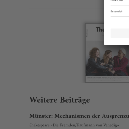
Weitere Beiträge
Münster: Mechanismen der Ausgrenz
Shakespeare «Die Fremden/Kaufmann von Venedig»