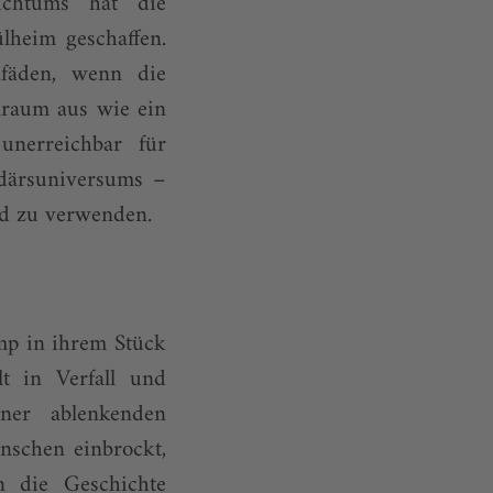
eichtums hat die
heim geschaffen.
afäden, wenn die
nraum aus wie ein
 unerreichbar für
rdärsuniversums –
ld zu verwenden.
mp in ihrem Stück
t in Verfall und
iner ablenkenden
nschen einbrockt,
in die Geschichte