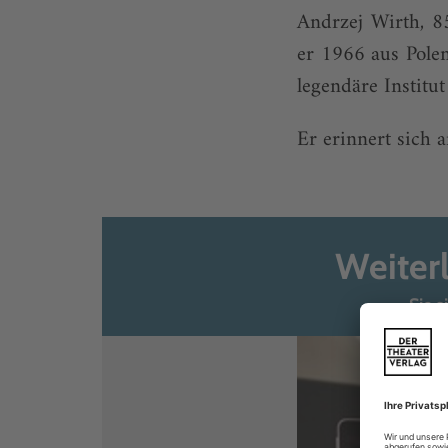
Andrzej Wirth, 8
er 1966 aus Polen
legendäre Institu
Er erinnert sich 
Weiter
Sie s