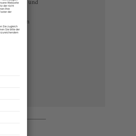
-heute-App und
 Endgeräten
rchiv von
 des Abos