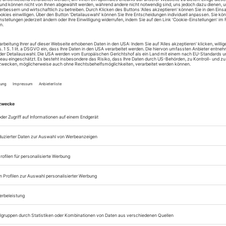
Zugang zur Theater
zum ePaper
Lesegenuss auf allen
Zugang zum Onlinea
Theater heute
Sie können alle Vorteile
sofort nutzen
Digital-Abo testen