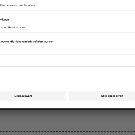
eichnis
Theater heute August/September 2012
Rubrik: , Seite 42
von
Bestellen