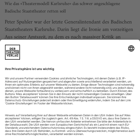
Wie das «Theatermodell Karlsruhe» das schwer angeschlagene
Badische Staatstheater retten soll
Peter Spuhler war der letzte Generalintendant des Badischen
Staatstheaters Karlsruhe. Darin liegt die Ironie am vorzeitigen
Aus seiner Amtszeit, zu dem es nach massiver Kritik an
seinem Führungsstil kam. Denn durch seine Demission
wurde der Weg frei für etwas, das er selbst oft als eines seiner
Ziele ausgegeben hat: Das Staatstheater könnte als
Institution...
Smells like Jugendzentrum
nach Paula Irmschler «Superbusen» (U) im Theater Chemnitz,
Spinnbau
Willkommen im alternativen Jugendzentrum, nur echt mit
Bühnenelementen aus Bierkästen und cooler Riot-Girls-Band,
die mit Elektropunk einmal so richtig vom Leder zieht. In
diesem Setting lassen Regisseurin Kathrin Brune und Kostüm-
und Bühnenbildnerin Pia Wessels im Chemnitz die