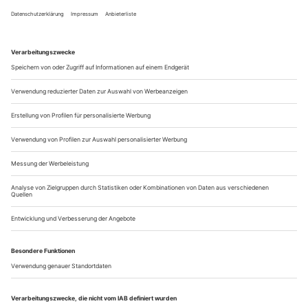
Uraufführung von Paula Irmschlers Debütroman
«Superbusen» von der Leine.
Tatsächlich...
Premieren 5/22
AACHEN, THEATER
6. Churchill, In weiter Ferne
R. Martin Schulze
ANSBACH, THEATER
7. Strömquist, I’m every woman (DE)
R. Maike Bouschen
14. Walser, Ich bin wie ihr, ich liebe Äpfel
R. Laurent Gröflin
AUGSBURG, STAATSTHEATER
8. Horváth, Geschichten aus dem Wiener Wald
R. Sebastian Schug
BADEN-BADEN, THEATER
22. Cervantes, Don Quijote