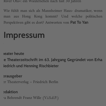
River Ota»: ein Wiedersehen nach fast 30 Jahren
Wie fühlt man sich als Mannheimer Haus- dramatiker, wenn
man aus Hong Kong kommt? Und welche politischen
Perspektiven gibt es dort? Antworten von
Pat To Yan
Impressum
g>
Theater heute
Die Theaterzeitschrift im 63. Jahrgang Gegründet von Erhard
Friedrich und Henning Rischbieter
Herausgeber
Der Theaterverlag – Friedrich Berlin
Redaktion
Eva Behrendt Franz Wille (V.i.S.d.P.)