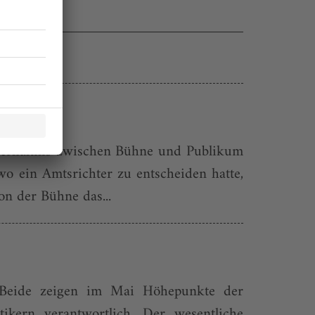
s Verhältnis zwischen Bühne und Publikum
wo ein Amtsrichter zu entscheiden hatte,
n der Bühne das...
. Beide zeigen im Mai Höhepunkte der
tikern verantwortlich. Der wesentliche