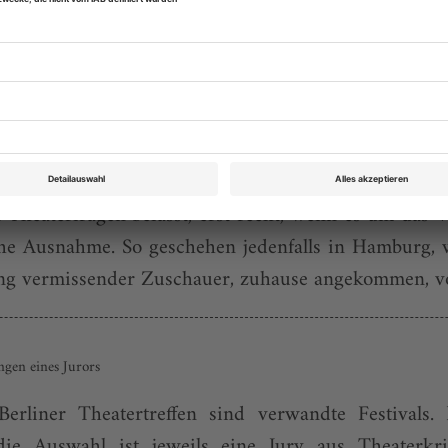
rhandelt zur Werktreue – und gibt Interpretationsfreiheit
t Theaterfragen befasst, erst recht, wenn es um da
he Ausnah­me. So geschehen jedenfalls in Hamburg, 
ung vermissender Zuschauer, zuhause angekommen, vo
gen eines Jurors
erliner Theatertreffen sind verwandte Festivals
die Auswahl ist jeweils eine Jury aus Theaterkri