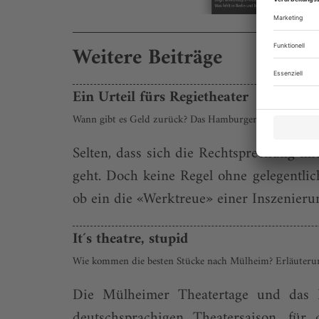
Weitere Beiträge
Ein Urteil fürs Regietheater
Wann gibt es Geld zurück? Das Hamburger Amtsgericht ve
Selten, dass sich die Rechtsprechung mi
geht. Doch keine Regel ohne gelegentlic
ob ein die «Werktreue» einer Inszenier
It´s theatre, stupid
Wie kommen die besten Stücke nach Mülheim? Erläuterun
Die Mülheimer Theatertage und das B
deutschsprachigen Theatersaison, für 