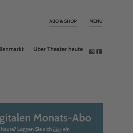
Toggle
ABO & SHOP
MENÜ
navigation
llenmarkt
Über Theater heute
igitalen Monats-Abo
hier
 heute? Loggen Sie sich
ein