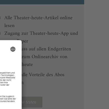
Alle Theater-heute-Artikel online
lesen
Zugang zur Theater-heute-App und
zum ePaper
Lesegenuss auf allen Endgeräten
Zugang zum Onlinearchiv von
Theater heute
ie können alle Vorteile des Abos
ofort nutzen
Digital-Abo testen