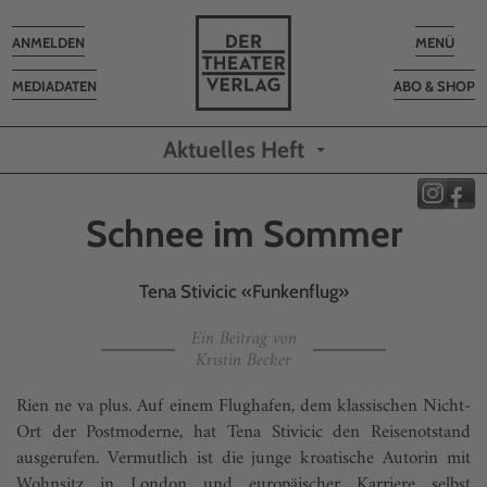
Toggle
Toggle
ANMELDEN
MENÜ
navigation
navigatio
MEDIADATEN
ABO & SHOP
Aktuelles Heft
Schnee im Sommer
Tena Stivicic «Funkenflug»
Ein Beitrag von
Kristin Becker
Rien ne va plus. Auf einem Flughafen, dem klassischen Nicht-
Ort der Postmoderne, hat Tena Stivicic den Reisenotstand
ausgerufen. Vermutlich ist die junge kroatische Autorin mit
Wohnsitz in London und europäischer Karriere selbst