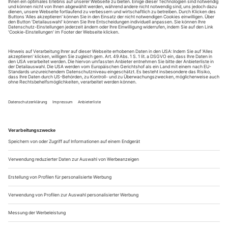
«Stücke '09». Les damos nuestra más cordial bienvenida a los
34° Días de Teatro de Renania del Norte-Westfalia «Stücke
’09», el festival de nuevo teatro en lengua alemana. El
organismo de selección ha nominado siete extraordinarias
obras de teatro de impactantes puestas en escena. Es ya...
Im Neurosenparadies
Ewald Palmetshofer «Helden»
Die Welt ihrer Eltern wollen die Kinder naturgemäß nicht. So
geht es auch der fast volljährigen Judith und ihrem Bruder,
dem Langzeitstudenten David. Ihre Eltern, eine Lehrerin und
ein Redakteur, sind liberal, gebildet und verständnisvoll.
Wenn es mal hart auf hart kommt, macht man halt ein
Coaching oder geht in Therapie. Kein Wunder, dass sich beide
Kinder bei so...
Nicht von schlechten Eltern
Das Musical «Dorfpunks - die Blüten der Gewalt» von Studio Braun