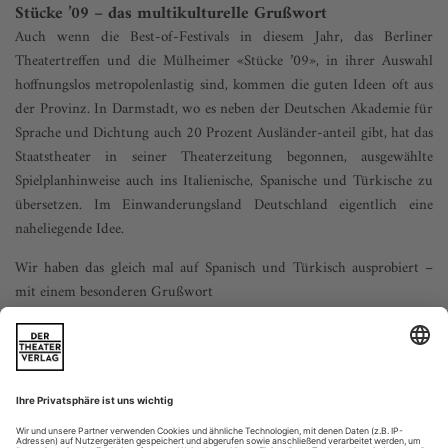
Stücke ’09 – das multikulturelle Grußwort
Auch wenn die Best-of-Festivals in diesem Jahr, das Berliner
Theatertreffen und die Mülheimer «Stücke ’09», in ihrer Auswahl
hoffnungslos metropolenlastig sind, kommen die guten Ideen oft aus
der Provinz. In Darmstadt, wo es neben der Deutschen Akademie für
Sprache und Dichtung auch 20 Prozent Ausländer-anteil gibt, hat das
Staatstheater in seiner Theaterzeitung begonnen, ausgewählte
Spielplanhinweise auch ins Italienische, Spanische und Türkische zu
übersetzen. Im Einwanderungsland Deutschland eigentlich eine
naheliegende Idee.
Wir haben das gleich mal auf Spanisch und Türkisch ausprobiert –
mit einem besonderen Grußwort
zu «Stücke ’09», die das deutschsprachige Dramentreffen zunehmend
Richtung Ausland öffnen.
Mülheim, internacional
La alcaldesa, Dagmar Mühlenfeld, invita al teatro de los