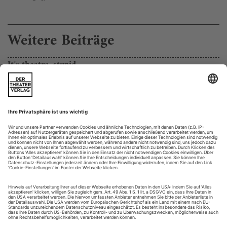
Weitere Beiträge
It´s theatre, stupid
Wie kommen die besten Stücke nach Mülheim? Erläuterungen eines
Jurors
Die Mülheimer Theatertage und das Berliner Theatertreffen
sind verwandte Festivals. Beide zeigen im Mai Höhepunkte
der deutschsprachigen Theatersaison, für die Auswahl ist
jeweils eine Jury aus Theaterkritikern verantwortlich. Der
wesentliche Unterschied: In Berlin werden die zehn besten
Inszenierungen des Jahres gezeigt, in Mülheim die sieben bis
acht besten...
Schnee im Sommer
Tena Stivicic «Funkenflug»