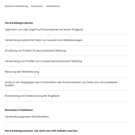
Rien ne va plus. Auf einem Flughafen, dem klassischen Nicht-
Ort der Postmoderne, hat Tena Stivicic den Reisenotstand
ausgerufen. Vermutlich ist die junge kroatische Autorin mit
Wohnsitz in London und europäischer Karriere selbst
Dauergast in Heathrow und all den anderen
Passagierumschlagplätzen des Kontinents. Für ihr Stück
«Funkenflug», das nach der Präsentation...
Ein Ekel nach dem anderen
Mit «Faust» nachts im Kurheim – ein Auszug aus Einar Schleefs
Tagebuch, Band Vier, 1999–2001
Nacht vom 16. auf den 17.2. 2001 und Morgen 6 Uhr 35
Grausam. Gegen 23 Uhr wankte ich zum 1. Mal nach unten,
auf der Treppe begegnete ich einer Ärztin, die mich ziemlich
verstört den Hosenstall zumachen sah, ich wollte mich einfach
richtig anziehen, danach Streit mit demWachmann, der mich
nicht in den Fernsehraum lassen wollte, ekelhaft, reine