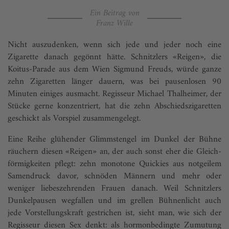
Ein Beitrag von
Franz Wille
Nicht auszudenken, wenn sich jede und jeder noch eine
Zigarette danach gegönnt hätte. Schnitzlers «Reigen», die
Koitus-Parade aus dem Wien Sigmund Freuds, würde ganze
zehn Zigaretten länger dauern, was bei pausen­losen 90
Minuten einiges ausmacht. Regisseur Michael Thalheimer, der
Stücke gerne konzentriert, hat die zehn Abschiedszigaretten
geschickt als Vorspiel zusammengelegt.
Eine Reihe glühender Glimmstengel im Dunkel der Bühne
räuchern diesen «Reigen» an, der auch sonst eher die Gleich­
förmigkeiten pflegt: zehn monotone Quickies aus notgeilem
Samendruck davor, schnöden Männern und mehr oder
weniger liebeszehrenden Frauen danach. Weil Schnitzlers
Dunkelpausen wegfallen und im grellen Bühnenlicht auch
jede Vorstellungs­kraft gestrichen ist, sieht man, wie sich der
Regisseur diesen Sex denkt: als hormonbedingte Zumutung