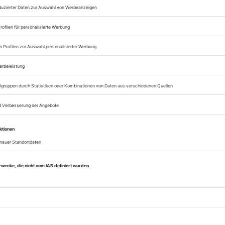
Lesegenuss auf allen
Zugang zum Onlinea
Theater heute
Sie können alle Vorteile
sofort nutzen
Digital-Abo testen
eichnis