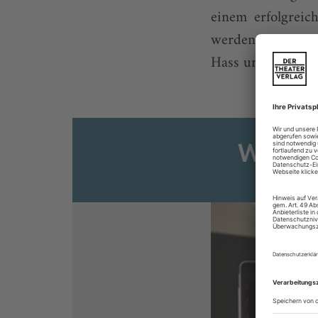
einem erfolgreic
werden müssen, is
Hass und die Selb
Weiter
Sie s