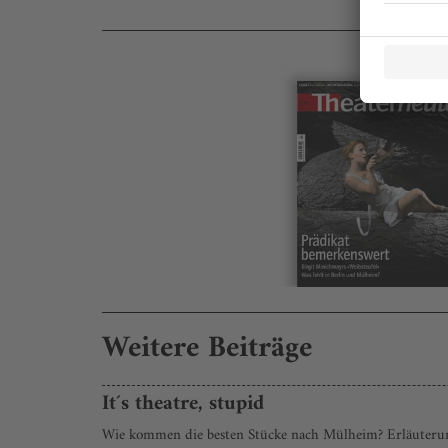
Weitere Beiträge
It´s theatre, stupid
Wie kommen die besten Stücke nach Mülheim? Erläuterun