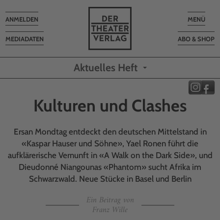
Toggle
Toggle
ANMELDEN
MENÜ
navigation
navigatio
MEDIADATEN
ABO & SHOP
Aktuelles Heft
Kulturen und Clashes
Ersan Mondtag entdeckt den deutschen Mittelstand in
«Kaspar Hauser und Söhne», Yael Ronen führt die
aufklärerische Vernunft in «A Walk on the Dark Side», und
Dieudonné Niangounas «Phantom» sucht Afrika im
Schwarzwald. Neue Stücke in Basel und Berlin
Ein Beitrag von
Franz Wille