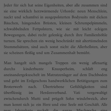
Jeder für sich hat seine Eigenheiten, aber alle zusammen sind
sie eine wirklich herzwärmende Urhorde: neun Menschlein,
nackt und schamfrei in ausgepolsterten Body­suits mit dicken
Bäuchen, hängenden Brüsten, kleinen Schrumpelpimmeln,
schwabbelnden Fettpolstern, wie sie mit leicht eckigen
Bewegungen, dabei recht gelenkig durch ihre Familienhöhle
turnen. Sie sprechen ein wenig beschränkt mit altertümelnden
Stummelsätzen, sind auch sonst nicht die Allerhellsten, aber
sie scheinen fleißig und um Zusammenhalt bemüht.
Man hangelt sich mangels Treppen ein wenig affenartig
durchs kinderbunte Knusperheim, schläft eng
aneinandergekuschelt im Matratzenlager auf dem Dachboden
und geht im Erdgeschoss handwerklichen Betätigungen zum
Broterwerb nach. Übertriebene Gefühligkeiten sind
überflüssig im Herdenverband. Vati vergewaltigt
zwischendurch Mutti und prügelt Sohn windelweich, aber
man kennt sich ja: ein Herz und eine Seele mit Geschäft. Alle
paar Jahrzehnte ruckelt die ganze Mischpoche eine