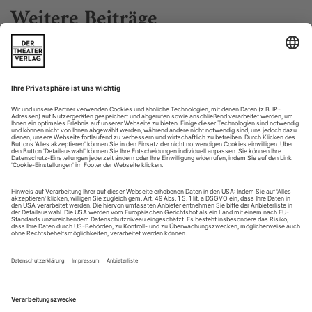
Weitere Beiträge
Bamberg: Guter Rat und schöne Worte
Morton Rhue «Dschihad Online» (U)
Dieses Land hat doch nur begrenzte Möglichkeiten.
Zumindest für Menschen wie Khalil. Er wurde zwar in
Amerika geboren, doch seine Eltern sind bosnische
Einwanderer. Sie sind muslimisch, und Khalil und sein
Bruder Amir erfahren an Leib und Seele, was es heißt,
«anders» zu sein. Ein Spiel zwischen Anpassung und
Radikalisierung beginnt so in Morton Rhues Stück...
Braunschweig: Menschen-Schau
Thomas Köck «paradies fluten (verirrte sinfonie)»
Dieses Lied spielte das Bordorchester auf der «Titanic» als
Letztes, bevor auch Bass, Klavier und die acht Musiker
versanken in eisigen Fluten: «Nea­rer my God to Thee». Als