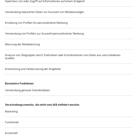
beinahe alles gesagt ist in der Braunschweiger Version von
Thomas Köcks mittlerweile von zahlreichen Bühnen
erforschtem Stück, wenn also im Text die rätselhaft-
vergessenen Gestalten in...
Freie Szene: Ende des Hypes
Eine Doppelpass-Produktion von Schauspiel Leipzig und copy & waste
misst den Puls der Gentrifizierung
Der Hype ist vorbei, zumindest in Leipzig. Zwei Jahre lang
haben das Theaterkollektiv copy & waste und das Schauspiel
sich im Rahmen einer Doppelpassförderung durch die
Kulturstiftung des Bundes in «Ceci n’est pas un HYPE!» mit
Hypezig, dem besseren Berlin und all den anderen Etiketten
beschäftigt, die der zweitgrößten Stadt in Ostdeutschland von
innen und außen...
Über uns
Kontakt
Kritikerumfrage
Newsletter
Mediadaten
Datenschutz
Impressum
AGB