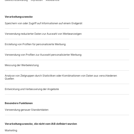
Williams’ «Endstation Sehnsucht» an den Münchner Kammerspielen
Um es gleich mal vorweg zu sagen: Hier geht es nicht um
Unterschichts-Tristesse und Statusverlustängste von ehemals
Besserverdienenden. Oder zumindest nicht so, wie man es in
letzter Zeit gewohnt ist – gepaart mit trüben Aussichten und
chronischer Weltuntergangsparanoia. In Sebastian Nüblings
Münchner Kammerspiel-Inszenierung von «Endstation
Sehnsucht» ist man...
Schlimm, ganz schlimm
Ingrid Lausund «Benefiz – Jeder rettet einen Afrikaner»
Früher wurden noch Witze über Ostfriesen, Blondinen,
Politiker oder die DDR gerissen – heute ist der Gutmensch
die Zielscheibe des gepflegten Spotts. Denn hinter dem
Anspruch, auch noch die beste aller Welten zu verbessern,
vermuten Skeptiker nicht ganz zu Unrecht unlautere Motive.
Autorin Ingrid Lausund macht gleich fünf solcher
selbsternannter Menschheitsretter...