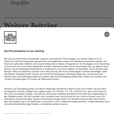
Vergriffen
Weitere Beiträge
Der Plattenbeat
Nis-Momme Stockmann «Das blaue, blaue Meer»
Es ist zum an die Wand springen. Da hat man mal einen
vernünftigen Selbstmordgedanken, aber kein brauchbares
Hilfsmittel, um ihn umzusetzen. Der adoleszente Alkoholiker
Darko ist ein widerwillig Überlebender, der nur manchmal
und viel zu kurz die Courage zum Suizid hat, sonst aber gern
andere dazu ermutigt. Zum Beispiel Ulrike, die irgendwann
vom Hochhaus springt....
Verlust ohne Reue
Das Beste aus der Krise macht Sebastian Nübling mit Tennessee