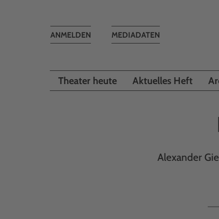
Toggle
ANMELDEN
MEDIADATEN
navigation
Theater heute
Aktuelles Heft
Ar
Alexander Gies