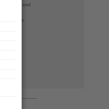
-heute-App und
 Endgeräten
rchiv von
 des Abos