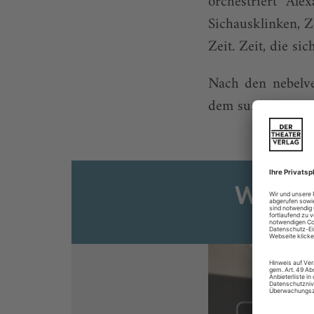
orchestriert Ale
Sichausklinken, Z
Zeit. Zeit, die si
Nach den nebelv
dem surrealen Imm
Weiter
Sie s