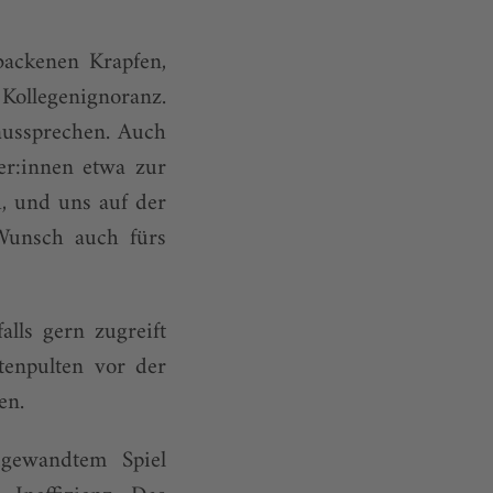
backenen Krapfen,
 Kollegenignoranz.
aussprechen. Auch
mer:innen etwa zur
, und uns auf der
Wunsch auch fürs
lls gern zugreift
tenpulten vor der
ben.
ugewandtem Spiel