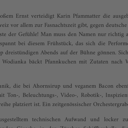
roßem Ernst verteidigt Karin Pfammatter die ausge
weiz vor allem zur Fasnachtszeit gibt, gegen deutsche
hste der Gefühle! Man muss den Namen nur richtig 
ntspannt bei diesem Frühstück, das sich die Perfor
pp dreistündigen Abends auf der Bühne gönnen. Sich
 Wodianka bäckt Pfannkuchen mit Zutaten nach 
nik, die bei Ahornsirup und veganem Bacon ebenfa
t Ton-, Beleuchtungs-, Video-, Robotik-, Inspizien
eihe platziert ist. Ein zeitgenössischer Orchestergra
ausgestelltem technischen Aufwand und locker z