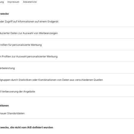
Zugang zur Theater
zum ePaper
Lesegenuss auf allen
Zugang zum Onlinea
Theater heute
Sie können alle Vorteile
sofort nutzen
Digital-Abo testen