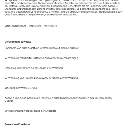
Das Atmen fällt dem Alten schwer. Die Sauerstoffmaske im
Gesicht, die Wangen fahl, die Lider verschlossen: Selbst als
Todgeweihter überschattet Thomas Lind sein Königreich, das
Theater, im Cine -mascope-Format. In Linds Backstage-
Empire, für jedermann durch den Videoscreen im Stuttgarter
Schauspielhaus sichtbar, macht sich schon seine Tochter breit.
Sie hat Linds...
Showroom 4/25
Aktuelle Ausstellungen
BERLIN, GEMÄLDEGALERIE
bis 22.6., Von Odessa nach Berlin Europäische Malerei
des 16. bis 19. Jahrhunderts
Umfassende Sonderausstellung mit 60 Gemälden aus dem
Museum für Westliche und Östliche Kunst in Odessa. Die
Werke wurden vor dem Krieg in Sicherheit gebracht und
treten in Berlin in Dialog mit Gemälden der Berliner