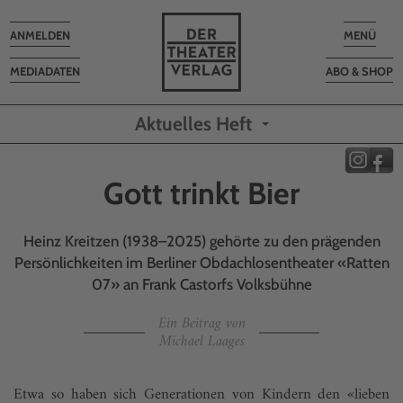
Toggle
Toggle
ANMELDEN
MENÜ
navigation
navigatio
MEDIADATEN
ABO & SHOP
Aktuelles Heft
Gott trinkt Bier
Heinz Kreitzen (1938–2025) gehörte zu den prägenden
Persönlichkeiten im Berliner Obdachlosentheater «Ratten
07» an Frank Castorfs Volksbühne
Ein Beitrag von
Michael Laages
Etwa so haben sich Generationen von Kindern den «lieben