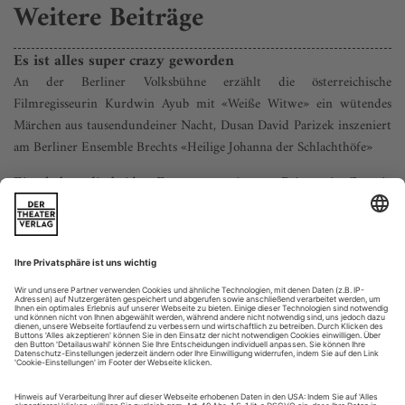
Weitere Beiträge
Es ist alles super crazy geworden
An der Berliner Volksbühne erzählt die österreichische
Filmregisseurin Kurdwin Ayub mit «Weiße Witwe» ein wütendes
Märchen aus tausendundeiner Nacht, Dusan David Parizek inszeniert
am Berliner Ensemble Brechts «Heilige Johanna der Schlachthöfe»
Eins haben die beiden Frauen gemeinsam: Prinzessin Cezaria
und Heilsarmistin Johanna Dark werden in ihrem Kampf
gegen Gewalt und Rechtlosigkeit missbraucht und bezahlen
dafür mit dem Leben. Cezaria, die gegen die rassistische
Mordlust ihrer Mutter rebelliert, bemerkt zu spät, dass sie
damit weißen Männern wieder zur Macht verhilft, die sie
zum Dank enthaupten. Und...
Nur nichts nachlassen
Falk Richter überschreibt Shakespeares «Lear» am Stuttgarter
Schauspielhaus