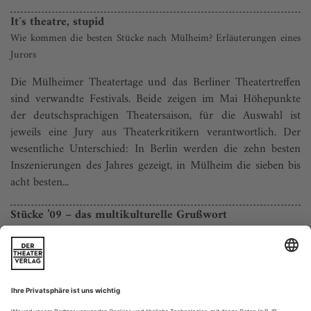
It´s theatre, stupid
Wie kommen die besten Stücke nach Mülheim? Erläuterungen eines
Jurors
Die Mülheimer Theatertage und das Berliner Theatertreffen
sind verwandte Festivals. Beide zeigen im Mai Höhepunkte
der deutschsprachigen Theatersaison, für die Auswahl ist
jeweils eine Jury aus Theaterkritikern verantwortlich. Der
wesentliche Unterschied: In Berlin werden die zehn besten
Inszenierungen des Jahres gezeigt, in Mülheim die sieben bis
acht besten...
Stücke ’09 – das multikulturelle Grußwort
Auch wenn die Best-of-Festivals in diesem Jahr, das Berliner
Theatertreffen und die Mülheimer «Stücke ’09», in ihrer Auswahl
hoffnungslos metropolenlastig sind, kommen die guten Ideen oft aus
der Provinz. In Darmstadt, wo es neben der Deutschen Akademie für
Sprache und Dichtung auch 20 Prozent Ausländer-anteil gibt, hat das