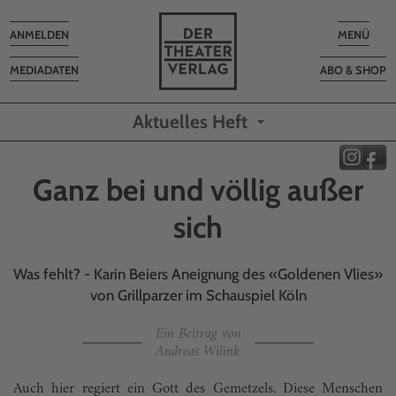
Toggle
Toggle
ANMELDEN
MENÜ
navigation
navigatio
MEDIADATEN
ABO & SHOP
Aktuelles Heft
Ganz bei und völlig außer
sich
Was fehlt? - Karin Beiers Aneignung des «Goldenen Vlies»
von Grillparzer im Schauspiel Köln
Ein Beitrag von
Andreas Wilink
Auch hier regiert ein Gott des Gemetzels. Diese Menschen