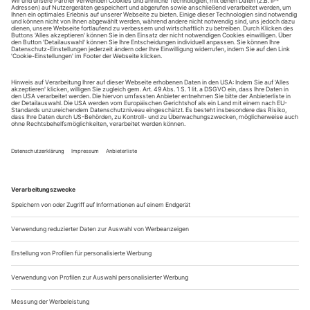
Staatstheater in seiner Theaterzeitung begonnen, ausgewählte
Spielplanhinweise auch ins Italienische, Spanische und Türkische zu
übersetzen. Im Einwanderungsland Deutschland eigentlich eine
naheliegende Idee.
Wir haben das gleich mal auf Spanisch und Türkisch ausprobiert –
mit einem besonderen Grußwort
zu «Stücke ’09», die das deutschsprachige Dramentreffen zunehmend
Richtung Ausland öffnen.
Mülheim, internacional
La alcaldesa, Dagmar Mühlenfeld, invita al teatro de los
«Stücke '09». Les damos nuestra más cordial bienvenida a los
34° Días de Teatro de Renania del Norte-Westfalia «Stücke
’09», el festival de nuevo teatro en lengua alemana. El
organismo de selección ha nominado siete extraordinarias
obras de teatro de impactantes puestas en escena. Es ya...